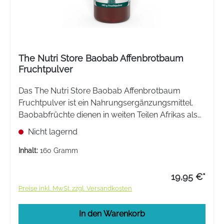
The Nutri Store Baobab Affenbrotbaum
Fruchtpulver
Das The Nutri Store Baobab Affenbrotbaum
Fruchtpulver ist ein Nahrungsergänzungsmittel.
Baobabfrüchte dienen in weiten Teilen Afrikas als
wichtiges, gehaltvolles Nahrungsmittel. Das
Nicht lagernd
enthaltene Vitamin C zu einer normalen Funktion
des Immunsystems bei.
Inhalt:
160 Gramm
19,95 €*
Preise inkl. MwSt. zzgl. Versandkosten
In den Warenkorb