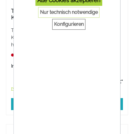
Alle Cookies akzeptieren
The Nutri Store Aminosäure Spezial
Nur technisch notwendige
Komplex Kapseln
Konfigurieren
The Nutri Store Aminosäure Spezial Komplex
Kapseln sind ein Nahrungsergänzungsmittel mit
hochwertigem Eiweißkonzentrat zur Versorgung
mit lebenswichtigen Aminosäuren.
Nicht lagernd
Inhalt:
200 Stück
29,95 €*
Preise inkl. MwSt. zzgl. Versandkosten
In den Warenkorb