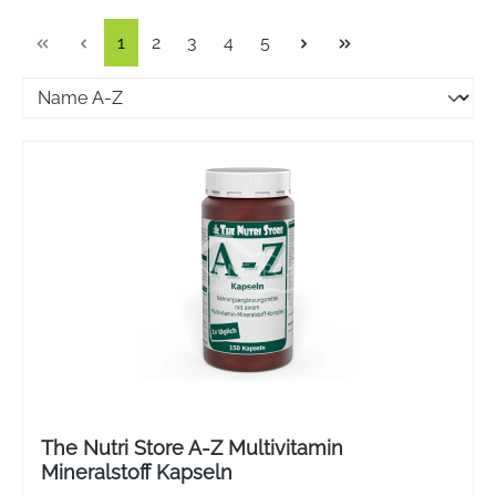
Seite
Seite
Seite
Seite
Seite
1
2
3
4
5
The Nutri Store A-Z Multivitamin
Mineralstoff Kapseln