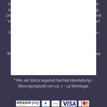
Nahrungsergänzungsmittel sind kein Ersatz für eine
ausgewogene und abwechslungsreiche Ernährung.
Onlineapo.at ist eine in Österreich zugelassene Internet
Versandapotheke mit Hauptsitz in Österreich. Die auf
onlineapo.at zur Verfügung gestellten
Produktinformationen richten sich ausschließlich an
Kunden aus Österreich.
³ Produkte mit einer Besorgungszeit von 7 - 14
Werktagen werden speziell für Kunden bestellt. Diese
sind von dem Widerrufsrecht, Umtausch bzw.
Stornierung nach einer getätigten Bestellung
ausgeschlossen.
⁴ Min. ein Stück lagernd, bei Nachbestellung -
Besorgungszeit von ca. 7 - 14 Werktage.