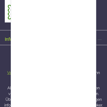
Informationen
Alle Preise inkl. gesetzl. Mehrwertsteuer zzgl.
Versandkosten
und ggf. Nachnahmegebühren, wenn
nicht anders angegeben.
Alle bei Onlineapo angebotenen Arzneimittel werden
von Österreich versendet und sind dort zugelassen.
Über Wirkung und mögliche unerwünschte Wirkungen
informieren Gebrauchsinformation, Arzt oder Apotheker.