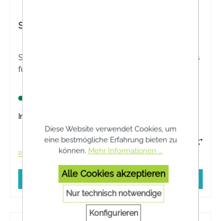
Systane® LID-CARE® Reinigungstücher
Systane® LID-CARE® - Augenlid-Reinigungspads
für die tägliche Augenlid-Hygiene.
Lagernd
Inhalt:
30 Stück
Diese Website verwendet Cookies, um
eine bestmögliche Erfahrung bieten zu
18,85 €*
können.
Mehr Informationen ...
Preise inkl. MwSt. zzgl. Versandkosten
Alle Cookies akzeptieren
In den Warenkorb
Nur technisch notwendige
Konfigurieren