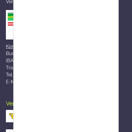
Versandapothekenregister des BASG registriert
Kontakt zum BASG
Bundesamt für Sicherheit im Gesundheitswesen
(BASG), AGES-Medizinmarktaufsicht (AGES MEA)
Traisengasse 5, A-1200 Wien
Tel.:
+43 (0)50 555-36111
E-Mail:
fernabsatz@ages.at
Versand durch die österreichische Post