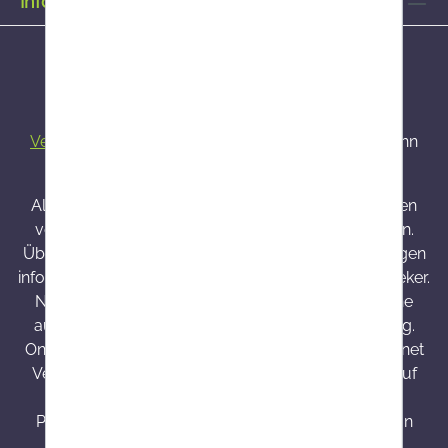
Informationen
Alle Preise inkl. gesetzl. Mehrwertsteuer zzgl.
Versandkosten
und ggf. Nachnahmegebühren, wenn
nicht anders angegeben.
Alle bei Onlineapo angebotenen Arzneimittel werden
von Österreich versendet und sind dort zugelassen.
Über Wirkung und mögliche unerwünschte Wirkungen
informieren Gebrauchsinformation, Arzt oder Apotheker.
Nahrungsergänzungsmittel sind kein Ersatz für eine
ausgewogene und abwechslungsreiche Ernährung.
Onlineapo.at ist eine in Österreich zugelassene Internet
Versandapotheke mit Hauptsitz in Österreich. Die auf
onlineapo.at zur Verfügung gestellten
Produktinformationen richten sich ausschließlich an
Kunden aus Österreich.