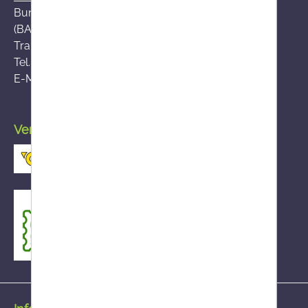
Bundesamt für Sicherheit im Gesundheitswesen
(BASG), AGES-Medizinmarktaufsicht (AGES MEA)
Traisengasse 5, A-1200 Wien
Tel.:
+43 (0)50 555-36111
E-Mail:
fernabsatz@ages.at
Versand durch die österreichische Post