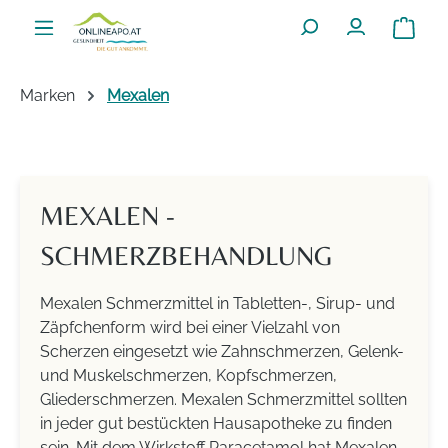
Zum Hauptinhalt springen
Warenko
Marken
Mexalen
MEXALEN -
SCHMERZBEHANDLUNG
Mexalen Schmerzmittel in Tabletten-, Sirup- und
Zäpfchenform wird bei einer Vielzahl von
Scherzen eingesetzt wie Zahnschmerzen, Gelenk-
und Muskelschmerzen, Kopfschmerzen,
Gliederschmerzen. Mexalen Schmerzmittel sollten
in jeder gut bestückten Hausapotheke zu finden
sein. Mit dem Wirkstoff Paracetamol hat Mexalen