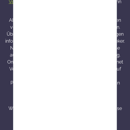
Versandkosten
und ggf. Nachnahmegebühren, wenn
nicht anders angegeben.
Alle bei Onlineapo angebotenen Arzneimittel werden
von Österreich versendet und sind dort zugelassen.
Über Wirkung und mögliche unerwünschte Wirkungen
informieren Gebrauchsinformation, Arzt oder Apotheker.
Nahrungsergänzungsmittel sind kein Ersatz für eine
ausgewogene und abwechslungsreiche Ernährung.
Onlineapo.at ist eine in Österreich zugelassene Internet
Versandapotheke mit Hauptsitz in Österreich. Die auf
onlineapo.at zur Verfügung gestellten
Produktinformationen richten sich ausschließlich an
Kunden aus Österreich.
³ Produkte mit einer Besorgungszeit von 7 - 14
Werktagen werden speziell für Kunden bestellt. Diese
sind von dem Widerrufsrecht, Umtausch bzw.
Stornierung nach einer getätigten Bestellung
ausgeschlossen.