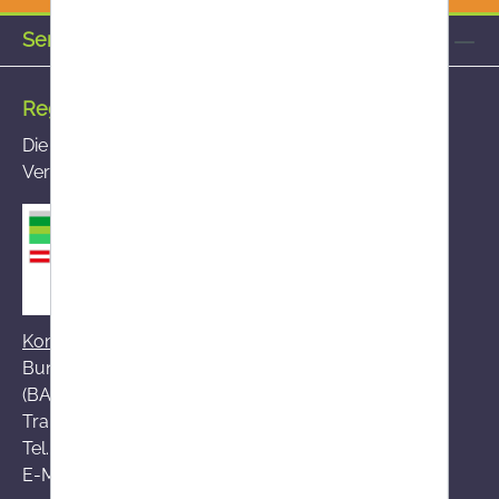
Service-Hotline
Registrierte Versandapotheke
Die von Ihnen aufgerufene Versandapotheke ist im
Versandapothekenregister des BASG registriert
Kontakt zum BASG
Bundesamt für Sicherheit im Gesundheitswesen
(BASG), AGES-Medizinmarktaufsicht (AGES MEA)
Traisengasse 5, A-1200 Wien
Tel.:
+43 (0)50 555-36111
E-Mail:
fernabsatz@ages.at