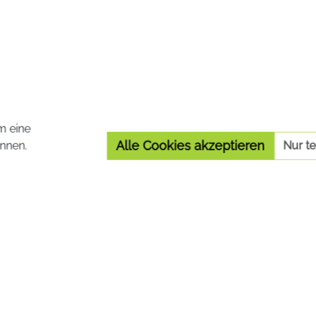
m eine
Alle Cookies akzeptieren
nnen.
Nur t
Registrierte Versandapotheke
Die von Ihnen aufgerufene Versandapotheke ist im
Versandapothekenregister des BASG registriert