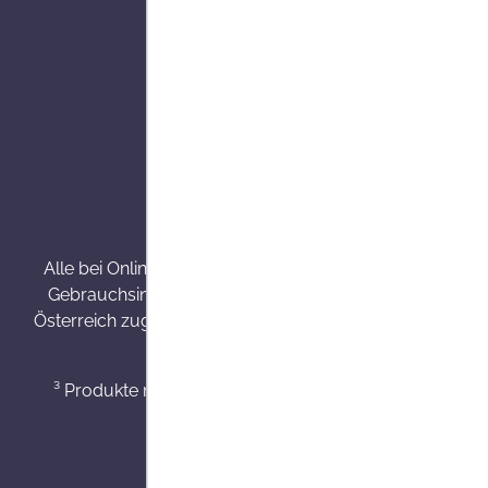
Alle Preise inkl. gesetzl. Mehrw
Alle bei Onlineapo angebotenen Arzneimittel werden v
Gebrauchsinformation, Arzt oder Apotheker. Nahrungse
Österreich zugelassene Internet Versandapotheke mit Haup
³ Produkte mit einer Besorgungszeit von 7 - 14 Werkt
⁴ Min. ein S