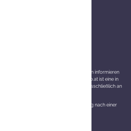
wenn nicht anders angegeben.
rkung und mögliche unerwünschte Wirkungen informieren
bwechslungsreiche Ernährung. Onlineapo.at ist eine in
llten Produktinformationen richten sich ausschließlich an
 Widerrufsrecht, Umtausch bzw. Stornierung nach einer
 14 Werktage.