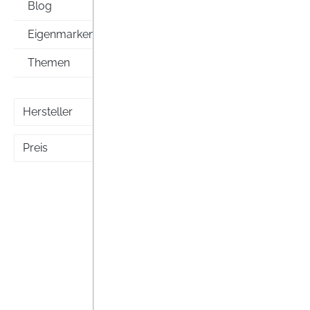
Blog
Eigenmarken
Themen
Hersteller
Preis
DIKR
DIKRO-
prakti
vorübe
locker
Lag
Brücke