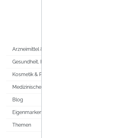
breiten P
bis hin z
gesundhei
ihre Gesu
Arzneimittel & Co
CEF
Gesundheit, Familie & Co
Kosmetik & Pflege
Medizinische Hilfsmittel
Blog
Eigenmarken
Themen