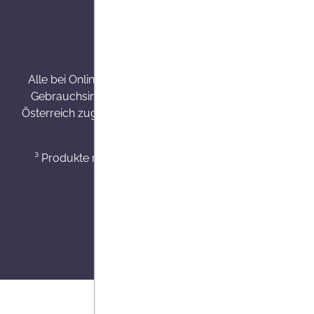
Alle Preise inkl. gesetzl. Mehrw
Alle bei Onlineapo angebotenen Arzneimittel werden v
Gebrauchsinformation, Arzt oder Apotheker. Nahrungse
Österreich zugelassene Internet Versandapotheke mit Haup
³ Produkte mit einer Besorgungszeit von 7 - 14 Werkt
⁴ Min. ein S