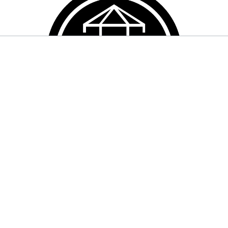
AK - HOMÖOPATHIE &
RUNGSERGÄNZUNG
nwelt von Cefak steht für Gesundheit, Qualität und Innovation.