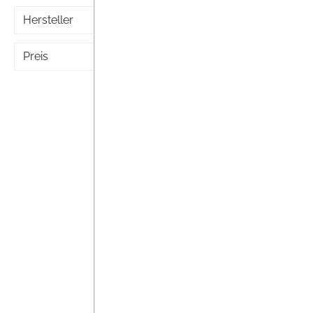
Hersteller
Preis
Cefan
Cefane
Anwen
Unruh
Schlaf
Nich
Preise i