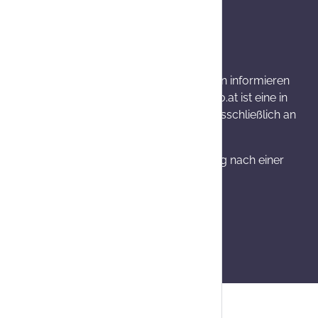
wenn nicht anders angegeben.
rkung und mögliche unerwünschte Wirkungen informieren
bwechslungsreiche Ernährung. Onlineapo.at ist eine in
llten Produktinformationen richten sich ausschließlich an
 Widerrufsrecht, Umtausch bzw. Stornierung nach einer
 14 Werktage.