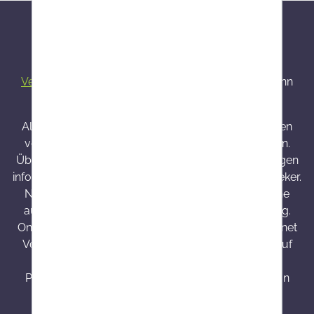
Alle Preise inkl. gesetzl. Mehrwertsteuer zzgl.
Versandkosten
und ggf. Nachnahmegebühren, wenn
nicht anders angegeben.
Alle bei Onlineapo angebotenen Arzneimittel werden
von Österreich versendet und sind dort zugelassen.
Über Wirkung und mögliche unerwünschte Wirkungen
informieren Gebrauchsinformation, Arzt oder Apotheker.
Nahrungsergänzungsmittel sind kein Ersatz für eine
ausgewogene und abwechslungsreiche Ernährung.
Onlineapo.at ist eine in Österreich zugelassene Internet
Versandapotheke mit Hauptsitz in Österreich. Die auf
onlineapo.at zur Verfügung gestellten
Produktinformationen richten sich ausschließlich an
Kunden aus Österreich.