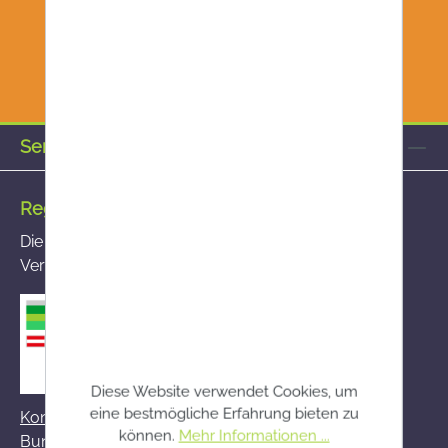
Service-Hotline
Registrierte Versandapotheke
Die von Ihnen aufgerufene Versandapotheke ist im
Versandapothekenregister des BASG registriert
Diese Website verwendet Cookies, um
eine bestmögliche Erfahrung bieten zu
Kontakt zum BASG
können.
Mehr Informationen ...
Bundesamt für Sicherheit im Gesundheitswesen