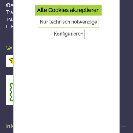
(BASG), AGES-Medizinmarktaufsicht (AGES MEA)
Alle Cookies akzeptieren
Traisengasse 5, A-1200 Wien
Tel.:
+43 (0)50 555-36111
Nur technisch notwendige
E-Mail:
fernabsatz@ages.at
Konfigurieren
Versand durch die österreichische Post
Informationen