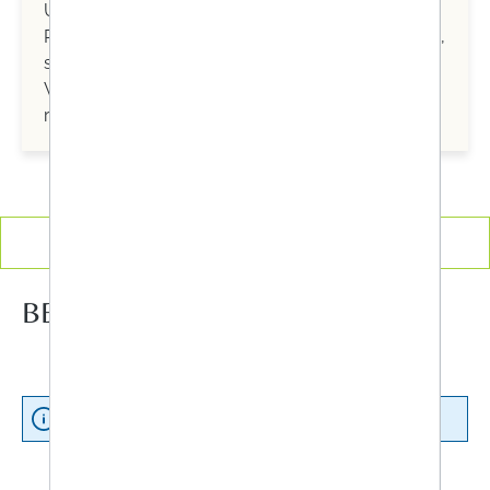
Unterstützung bei Verdauungsproblemen. Ihre
Produkte, darunter Tees, Tabletten und Granulate,
sind entwickelt, um Verstopfung auf natürliche
Weise zu lösen und die Darmfunktion zu
regulieren.
Produkte filtern
BEKUNIS®
Keine Produkte gefunden.