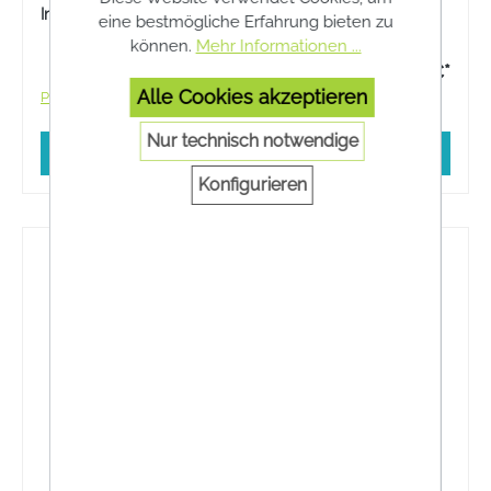
Bauchumfangs wieder ins Gleichgewicht.
Inhalt:
40 Stück
eine bestmögliche Erfahrung bieten zu
können.
Mehr Informationen ...
36,50 €*
Alle Cookies akzeptieren
Preise inkl. MwSt. zzgl. Versandkosten
Nur technisch notwendige
In den Warenkorb
Konfigurieren