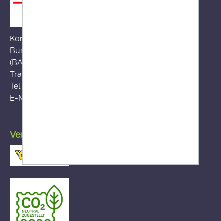
Kontakt zum BASG
Bundesamt für Sicherheit im Gesundheitswesen
(BASG), AGES-Medizinmarktaufsicht (AGES MEA)
Traisengasse 5, A-1200 Wien
Tel.:
+43 (0)50 555-36111
E-Mail:
fernabsatz@ages.at
Versand durch die österreichische Post