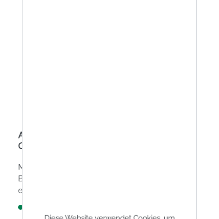
Aboca Metarecod Einzeldosis-
Granulatbeutel zum Einrühren in Wasser
Metarecod ist ein Medizinprodukt, das zur
Behandlung des metabolischen Syndroms
eingesetzt werden kann. Es bringt veränderte
Stoffwechselparameter wie Cholesterin,
Lagernd
Triglyceride und Glucose sowie die Werte des
Diese Website verwendet Cookies, um