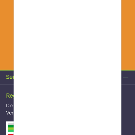
Service-Hotline
Registrierte Versandapotheke
Die von Ihnen aufgerufene Versandapotheke ist im
Versandapothekenregister des BASG registriert