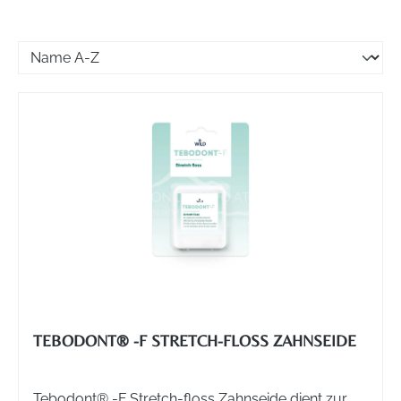
TEBODONT® -F STRETCH-FLOSS ZAHNSEIDE
Tebodont® -F Stretch-floss Zahnseide dient zur