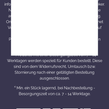
informieren Gebrauchsinformation, Arzt oder Apotheker.
Nahrungsergänzungsmittel sind kein Ersatz für eine
ausgewogene und abwechslungsreiche Ernährung.
Onlineapo.at ist eine in Österreich zugelassene Internet
Versandapotheke mit Hauptsitz in Österreich. Die auf
onlineapo.at zur Verfügung gestellten
Produktinformationen richten sich ausschließlich an
Kunden aus Österreich.
³ Produkte mit einer Besorgungszeit von 7 - 14
Werktagen werden speziell für Kunden bestellt. Diese
sind von dem Widerrufsrecht, Umtausch bzw.
Stornierung nach einer getätigten Bestellung
ausgeschlossen.
⁴ Min. ein Stück lagernd, bei Nachbestellung -
Besorgungszeit von ca. 7 - 14 Werktage.