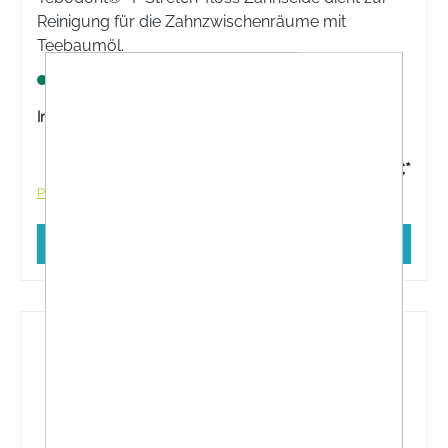
Reinigung für die Zahnzwischenräume mit
Teebaumöl.
Lagernd
Inhalt:
50 Meter
9,60 €*
Preise inkl. MwSt. zzgl. Versandkosten
In den Warenkorb