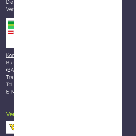
Die von Ihnen aufgerufene Versandapotheke ist im
Versandapothekenregister des BASG registriert
Kontakt zum BASG
Bundesamt für Sicherheit im Gesundheitswesen
(BASG), AGES-Medizinmarktaufsicht (AGES MEA)
Traisengasse 5, A-1200 Wien
Tel.:
+43 (0)50 555-36111
E-Mail:
fernabsatz@ages.at
Versand durch die österreichische Post