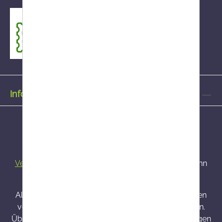
Informationen
Alle Preise inkl. gesetzl. Mehrwertsteuer zzgl.
Versandkosten
und ggf. Nachnahmegebühren, wenn
nicht anders angegeben.
Alle bei Onlineapo angebotenen Arzneimittel werden
von Österreich versendet und sind dort zugelassen.
Über Wirkung und mögliche unerwünschte Wirkungen