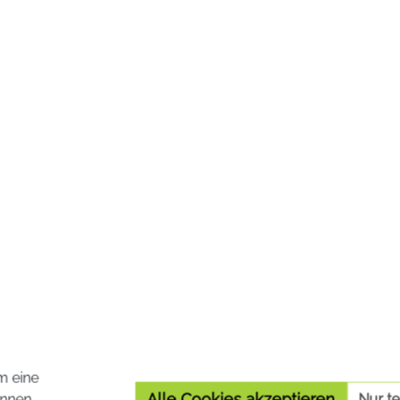
umöl.
14,80 €*
nkl. MwSt. zzgl. Versandkosten
Preise inkl. MwSt. zzgl. Versa
In den Warenkorb
In den Warenko
m eine
Alle Cookies akzeptieren
nnen.
Nur t