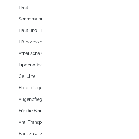
Haut
Sonnenschutz
Haut und Haar
Hämorrhoiden
Ätherische Öle
Lippenpflege
Cellulite
ADLER
MILD
Handpflege
Das Ad
Augenpflege
Mildes
Für die Beine
Gesich
verdün
Anti-Transpirants & Deos
Lag
jeden 
Badezusatz
Alkoho
Inhalt:
2