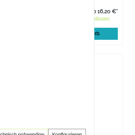
3,25 €*
ab 16,20 €*
ndkosten
Preise inkl. MwSt. zzgl. Versandkosten
rb
In den Warenkorb
echnisch notwendige
Konfigurieren