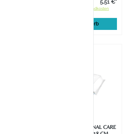
Duft der
4,99 €*
5,51 €*
ndkosten
Preise inkl. MwSt. zzgl. Versandkosten
rb
In den Warenkorb
NAL CARE
ATTENDS PROFESSIONAL CARE
80 STÜCK
FEUCHTTÜCHER 20 X 18 CM