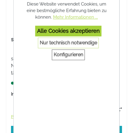
Diese Website verwendet Cookies, um
eine bestmögliche Erfahrung bieten zu
können.
Mehr Informationen ...
Alle Cookies akzeptieren
selenase® 200 XXL Tabletten
Nur technisch notwendige
Konfigurieren
selenase® 200 XXL ist ein
Nahrungsergänzungsmittel mit Selen für die
tägliche Selenversorgung. Zur optimalen
Unterstützung für die Schilddrüse und das
Lagernd
Immunsystem.
Inhalt:
90 Stück
35,90 €*
Preise inkl. MwSt. zzgl. Versandkosten
In den Warenkorb