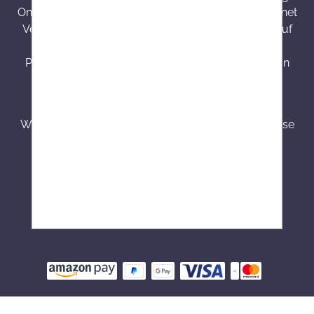
Onlineapo.at ist eine in Österreich zugelassene Internet
Versandapotheke mit Hauptsitz in Österreich. Die auf
onlineapo.at zur Verfügung gestellten
Produktinformationen richten sich ausschließlich an
Kunden aus Österreich.
³ Produkte mit einer Besorgungszeit von 7 - 14
Werktagen werden speziell für Kunden bestellt. Diese
sind von dem Widerrufsrecht, Umtausch bzw.
Stornierung nach einer getätigten Bestellung
ausgeschlossen.
⁴ Min. ein Stück lagernd, bei Nachbestellung -
Besorgungszeit von ca. 7 - 14 Werktage.