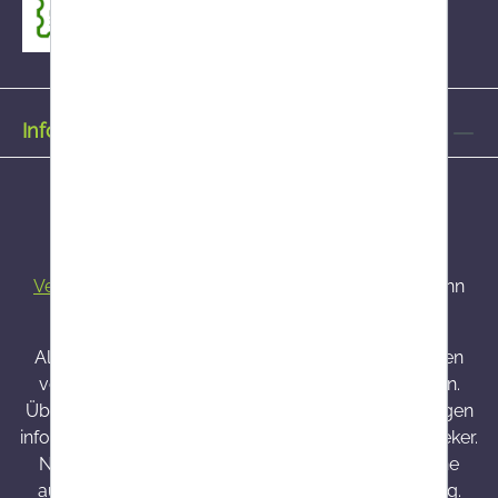
Informationen
Alle Preise inkl. gesetzl. Mehrwertsteuer zzgl.
Versandkosten
und ggf. Nachnahmegebühren, wenn
nicht anders angegeben.
Alle bei Onlineapo angebotenen Arzneimittel werden
von Österreich versendet und sind dort zugelassen.
Über Wirkung und mögliche unerwünschte Wirkungen
informieren Gebrauchsinformation, Arzt oder Apotheker.
Nahrungsergänzungsmittel sind kein Ersatz für eine
ausgewogene und abwechslungsreiche Ernährung.