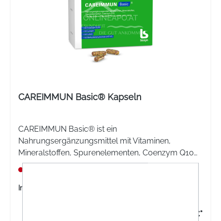
CAREIMMUN Basic® Kapseln
CAREIMMUN Basic® ist ein
Nahrungsergänzungsmittel mit Vitaminen,
Mineralstoffen, Spurenelementen, Coenzym Q10
und sekundären Pflanzenstoffen (Lycopin und
Nicht lagernd
Lutein) für ein starkes Immunsystem.
Inhalt:
90 Stück
52,85 €*