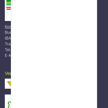
Kontakt zum BASG
Bundesamt für Sicherheit im Gesundheitswesen
(BASG), AGES-Medizinmarktaufsicht (AGES MEA)
Traisengasse 5, A-1200 Wien
Tel.:
+43 (0)50 555-36111
E-Mail:
fernabsatz@ages.at
Versand durch die österreichische Post