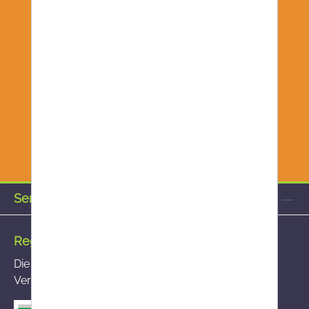
Service-Hotline
Registrierte Versandapotheke
Die von Ihnen aufgerufene Versandapotheke ist im
Versandapothekenregister des BASG registriert