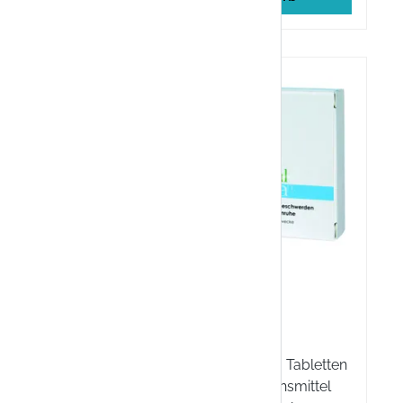
Lösung
Estromineral Serena
Tabletten
e effektive
Die Estromineral Serena Tabletten
rzen. Mit
sind ein diätisches Lebensmittel