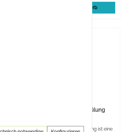
rb
In den Warenkorb
CB12 White Mundspülung
t/Menthol
CB12 White Mundspülung ist eine
echnisch notwendige
Konfigurieren