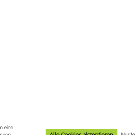
In den Warenko
In den Warenkorb
Mundspülung mild
CB12 Mundspülung
Mint/Menthol
m eine
12 Mundspülung mild ist
CB12 Mundspülung Min
Alle Cookies akzeptieren
nnen.
Nur t