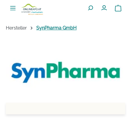
Zum Hauptinhalt springen
Warenko
Hersteller
SynPharma GmbH