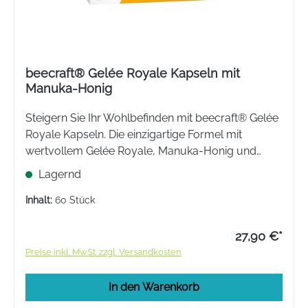
beecraft® Gelée Royale Kapseln mit
Manuka-Honig
Steigern Sie Ihr Wohlbefinden mit beecraft® Gelée
Royale Kapseln. Die einzigartige Formel mit
wertvollem Gelée Royale, Manuka-Honig und
Vitamin C unterstützt Ihr Immunsystem und
Lagernd
versorgt Ihren Körper mit reiner Energie direkt aus
der Natur.
Inhalt:
60 Stück
27,90 €*
Preise inkl. MwSt. zzgl. Versandkosten
In den Warenkorb