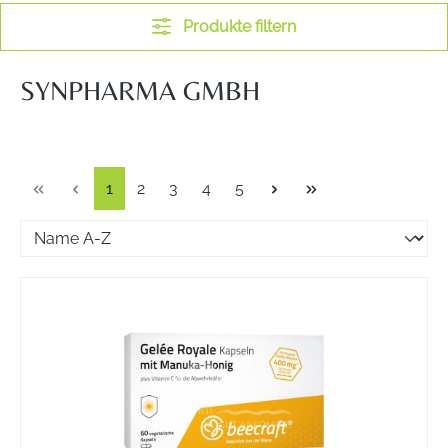
Produkte filtern
SYNPHARMA GMBH
Seite
Seite
Seite
Seite
Seite
1
2
3
4
5