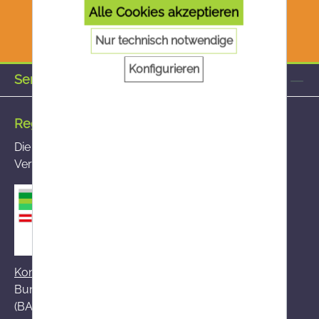
Alle Cookies akzeptieren
Nur technisch notwendige
Konfigurieren
Service-Hotline
Registrierte Versandapotheke
Die von Ihnen aufgerufene Versandapotheke ist im
Versandapothekenregister des BASG registriert
Kontakt zum BASG
Bundesamt für Sicherheit im Gesundheitswesen
(BASG), AGES-Medizinmarktaufsicht (AGES MEA)