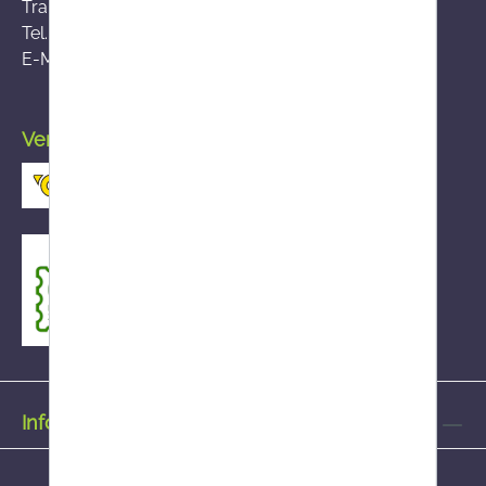
Traisengasse 5, A-1200 Wien
Tel.:
+43 (0)50 555-36111
E-Mail:
fernabsatz@ages.at
Versand durch die österreichische Post
Informationen