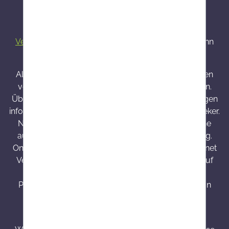
Alle Preise inkl. gesetzl. Mehrwertsteuer zzgl.
Versandkosten
und ggf. Nachnahmegebühren, wenn
nicht anders angegeben.
Alle bei Onlineapo angebotenen Arzneimittel werden
von Österreich versendet und sind dort zugelassen.
Über Wirkung und mögliche unerwünschte Wirkungen
informieren Gebrauchsinformation, Arzt oder Apotheker.
Nahrungsergänzungsmittel sind kein Ersatz für eine
ausgewogene und abwechslungsreiche Ernährung.
Onlineapo.at ist eine in Österreich zugelassene Internet
Versandapotheke mit Hauptsitz in Österreich. Die auf
onlineapo.at zur Verfügung gestellten
Produktinformationen richten sich ausschließlich an
Kunden aus Österreich.
³ Produkte mit einer Besorgungszeit von 7 - 14