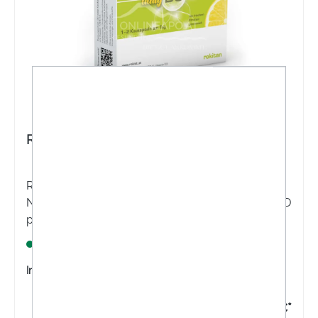
Rokivit D3 daily Kaukapseln
Rokivit D3 daily Kaukapseln sind ein
Nahrungsergänzungsmittel mit 1.000 I.E. Vitamin-D
pro Kaukapsel und fruchtig-frischem
Zitronengeschmack.
Lagernd
Inhalt:
30 Stück
8,80 €*