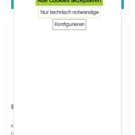
Alle Cookies akzeptieren
In den Warenkorb
Nur technisch notwendige
Konfigurieren
BIOGELAT® Cranberry UroForte Liquid
Nahrungsergänzungsmittel mit Cranberry-Extrakt
(36 mg Proanthocyanidine) und Vitamin C sowie