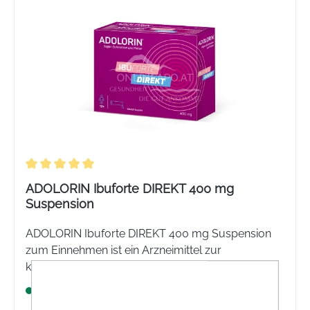
Durchschnittliche Bewertung von 5 von 5 Sternen
ADOLORIN Ibuforte DIREKT 400 mg
Suspension
ADOLORIN Ibuforte DIREKT 400 mg Suspension
zum Einnehmen ist ein Arzneimittel zur
kurzzeitigen symptomatischen Behandlung von
leichten bis mäßig starken Schmerzen und/oder
Sofort verfügbar
Fieber. Der Stick TO GO für eine schnelle und