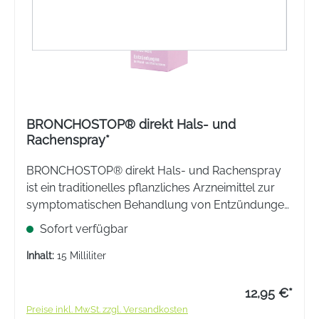
BRONCHOSTOP® direkt Hals- und
Rachenspray*
BRONCHOSTOP® direkt Hals- und Rachenspray
ist ein traditionelles pflanzliches Arzneimittel zur
symptomatischen Behandlung von Entzündungen
im Mund oder Rachenraum (wie z.B.
Sofort verfügbar
Halsschmerzen, Heiserkeit und
Schluckbeschwerden) bei Erkältungskrankheiten.
Inhalt:
15 Milliliter
12,95 €*
Preise inkl. MwSt. zzgl. Versandkosten