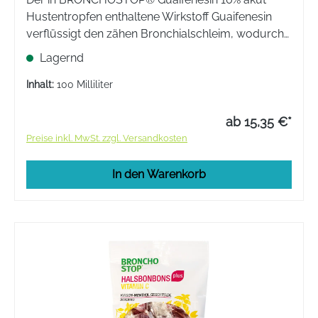
Hustentropfen enthaltene Wirkstoff Guaifenesin
verflüssigt den zähen Bronchialschleim, wodurch
das Abhusten erleichtert und der Hustenreiz
Lagernd
gelindert wird. Wirkt krampflösend auf die
Bronchialmuskulatur.
Inhalt:
100 Milliliter
ab 15,35 €*
Preise inkl. MwSt. zzgl. Versandkosten
In den Warenkorb