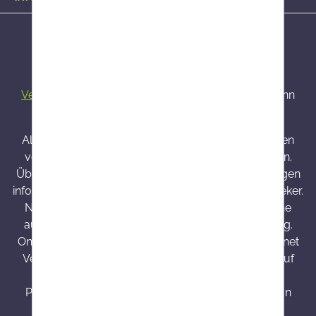
Alle Preise inkl. gesetzl. Mehrwertsteuer zzgl.
Versandkosten
und ggf. Nachnahmegebühren, wenn
nicht anders angegeben.
Alle bei Onlineapo angebotenen Arzneimittel werden
von Österreich versendet und sind dort zugelassen.
Über Wirkung und mögliche unerwünschte Wirkungen
informieren Gebrauchsinformation, Arzt oder Apotheker.
Nahrungsergänzungsmittel sind kein Ersatz für eine
ausgewogene und abwechslungsreiche Ernährung.
Onlineapo.at ist eine in Österreich zugelassene Internet
Versandapotheke mit Hauptsitz in Österreich. Die auf
onlineapo.at zur Verfügung gestellten
Produktinformationen richten sich ausschließlich an
Kunden aus Österreich.