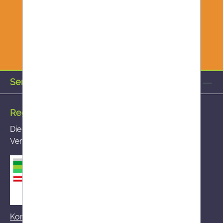
Service-Hotline
Registrierte Versandapotheke
Die von Ihnen aufgerufene Versandapotheke ist im
Versandapothekenregister des BASG registriert
Kontakt zum BASG