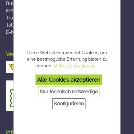
Bundesamt für Sicherheit im Gesundheitswesen
(BASG), AGES-Medizinmarktaufsicht (AGES MEA)
Traisengasse 5, A-1200 Wien
Tel.:
+43 (0)50 555-36111
E-Mail:
fernabsatz@ages.at
Diese Website verwendet Cookies, um
Versand durch die österreichische Post
eine bestmögliche Erfahrung bieten zu
können.
Mehr Informationen ...
Alle Cookies akzeptieren
Nur technisch notwendige
Konfigurieren
Informationen