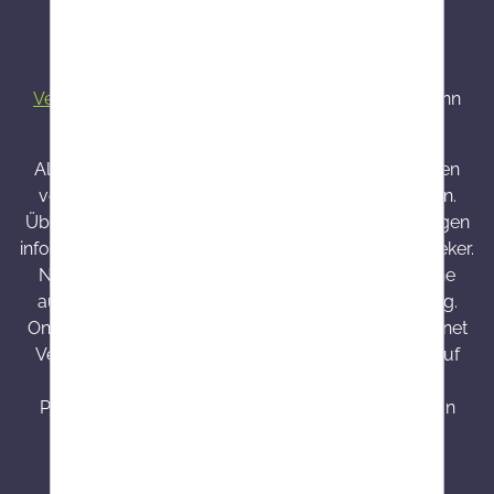
Alle Preise inkl. gesetzl. Mehrwertsteuer zzgl.
Versandkosten
und ggf. Nachnahmegebühren, wenn
nicht anders angegeben.
Alle bei Onlineapo angebotenen Arzneimittel werden
von Österreich versendet und sind dort zugelassen.
Über Wirkung und mögliche unerwünschte Wirkungen
informieren Gebrauchsinformation, Arzt oder Apotheker.
Nahrungsergänzungsmittel sind kein Ersatz für eine
ausgewogene und abwechslungsreiche Ernährung.
Onlineapo.at ist eine in Österreich zugelassene Internet
Versandapotheke mit Hauptsitz in Österreich. Die auf
onlineapo.at zur Verfügung gestellten
Produktinformationen richten sich ausschließlich an
Kunden aus Österreich.
³ Produkte mit einer Besorgungszeit von 7 - 14