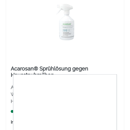
Acarosan® Sprühlösung gegen
Hausstaubmilben
Acarosan Milbenspray zur Behandlung von
Wohntextilien und Bett bei
Hausstaubmilbenallergie. 500 ml Acarosan
Milbenspray für ca. 10 m² Textilfläche.
Lagernd
Inhalt:
500 Milliliter