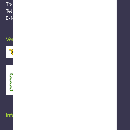
Traisengasse 5, A-1200 Wien
Tel.:
+43 (0)50 555-36111
E-Mail:
fernabsatz@ages.at
Versand durch die österreichische Post
Informationen