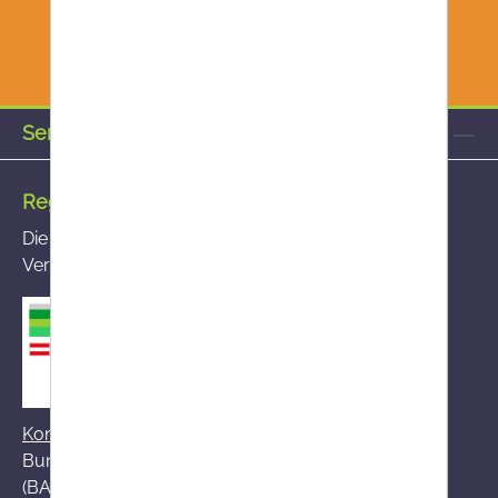
Service-Hotline
Registrierte Versandapotheke
Die von Ihnen aufgerufene Versandapotheke ist im
Versandapothekenregister des BASG registriert
Kontakt zum BASG
Bundesamt für Sicherheit im Gesundheitswesen
(BASG), AGES-Medizinmarktaufsicht (AGES MEA)