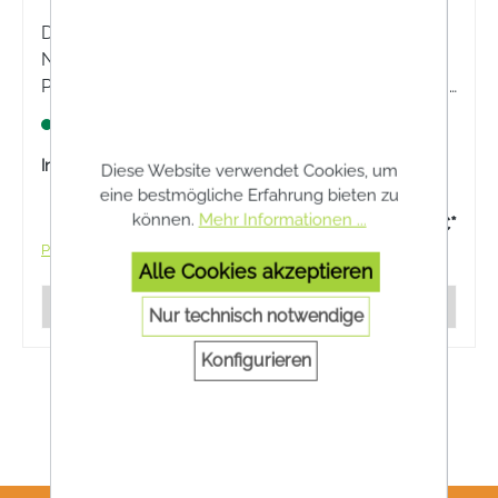
Die RespiPro® FFP2 Halbmaske mit Carbon
Nanofaser bietet effektiven Schutz vor Feinstaub,
Partikeln und Tröpfchen. Die Maske ist bequem zu
tragen und sitzt dank ihrer anatomischen Passform
Lagernd
perfekt.
Inhalt:
3 Stück
Diese Website verwendet Cookies, um
eine bestmögliche Erfahrung bieten zu
können.
Mehr Informationen ...
ab 12,96 €*
Preise inkl. MwSt. zzgl. Versandkosten
Alle Cookies akzeptieren
Details
Nur technisch notwendige
Konfigurieren