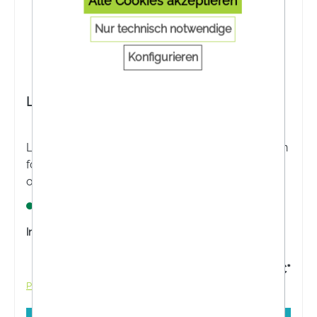
Alle Cookies akzeptieren
Nur technisch notwendige
Konfigurieren
Linola® Gesichtscreme
Linola® Gesichtscreme mit wertvollen Linolsäuren
fördert die Beruhigung sehr trockener, juckender
oder gereizter Gesichtshaut.
Lagernd
Inhalt:
50 Milliliter
17,75 €*
Preise inkl. MwSt. zzgl. Versandkosten