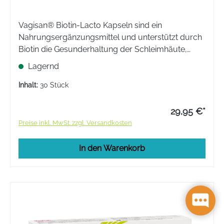
Vagisan® Biotin-Lacto Kapseln sind ein
Nahrungsergänzungsmittel und unterstützt durch
Biotin die Gesunderhaltung der Schleimhäute,
auch der Vaginalschleimhaut. Mit Milchsäure-
Lagernd
Bakterien, um die vorhandene Scheidenflora zu
unterstützen.
Inhalt:
30 Stück
29,95 €*
Preise inkl. MwSt. zzgl. Versandkosten
In den Warenkorb