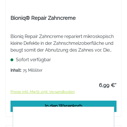
Bioniq® Repair Zahncreme
Bioniq Repair Zahncreme repariert mikroskopisch
kleine Defekte in der Zahnschmelzoberfläche und
beugt somit der Abnutzung des Zahnes vor. Die
Neubildung von Zahnbelag und Zahnstein wird
Sofort verfügbar
reduziert, Karies- und Zahnfleischproblemen wird
vorgebeugt.
Inhalt:
75 Milliliter
6,99 €*
Preise inkl. MwSt. zzgl. Versandkosten
In den Warenkorb