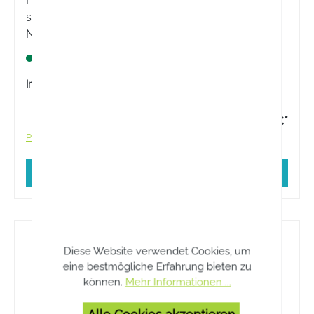
Linola® Dusch und Wasch ist abgestimmt auf die
speziellen Pflegebedürfnisse trockener oder zu
Neurodermitis neigender Haut.
Lagernd
Inhalt:
500 Milliliter
ab 15,99 €*
Preise inkl. MwSt. zzgl. Versandkosten
In den Warenkorb
Diese Website verwendet Cookies, um
eine bestmögliche Erfahrung bieten zu
können.
Mehr Informationen ...