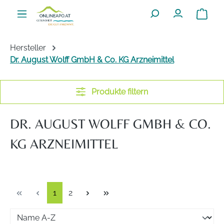
Zum Hauptinhalt springen
Warenko
Hersteller
Dr. August Wolff GmbH & Co. KG Arzneimittel
Produkte filtern
DR. AUGUST WOLFF GMBH & CO.
KG ARZNEIMITTEL
Seite
Seite
1
2