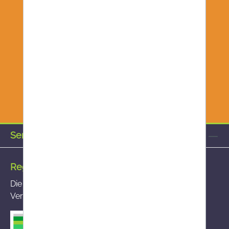
Service-Hotline
Registrierte Versandapotheke
Die von Ihnen aufgerufene Versandapotheke ist im
Versandapothekenregister des BASG registriert