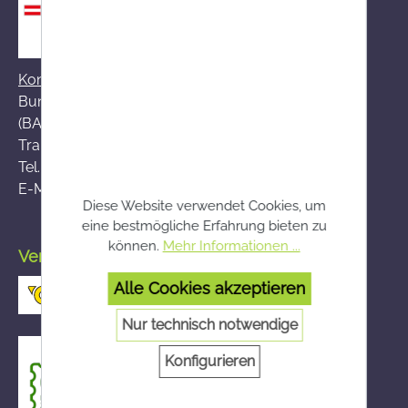
Kontakt zum BASG
Bundesamt für Sicherheit im Gesundheitswesen
(BASG), AGES-Medizinmarktaufsicht (AGES MEA)
Traisengasse 5, A-1200 Wien
Tel.:
+43 (0)50 555-36111
E-Mail:
fernabsatz@ages.at
Diese Website verwendet Cookies, um
eine bestmögliche Erfahrung bieten zu
können.
Mehr Informationen ...
Versand durch die österreichische Post
Alle Cookies akzeptieren
Nur technisch notwendige
Konfigurieren