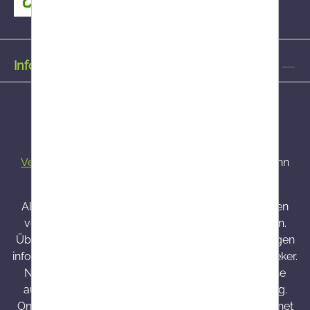
Informationen
Alle Preise inkl. gesetzl. Mehrwertsteuer zzgl.
Versandkosten
und ggf. Nachnahmegebühren, wenn
nicht anders angegeben.
Alle bei Onlineapo angebotenen Arzneimittel werden
von Österreich versendet und sind dort zugelassen.
Über Wirkung und mögliche unerwünschte Wirkungen
informieren Gebrauchsinformation, Arzt oder Apotheker.
Nahrungsergänzungsmittel sind kein Ersatz für eine
ausgewogene und abwechslungsreiche Ernährung.
Onlineapo.at ist eine in Österreich zugelassene Internet