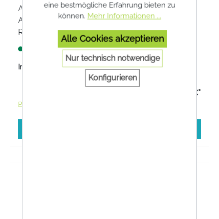
eine bestmögliche Erfahrung bieten zu
ApoFit Ysopkraut geschnitten, in bester
können.
Mehr Informationen ...
Apothekenqualität, mit höchsten
Reinheitsanforderungen.
Alle Cookies akzeptieren
Lagernd
Nur technisch notwendige
Inhalt:
100 Gramm
Konfigurieren
4,99 €*
Preise inkl. MwSt. zzgl. Versandkosten
In den Warenkorb