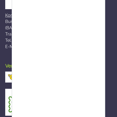
Kontakt zum BASG
Bundesamt für Sicherheit im Gesundheitswesen
(BASG), AGES-Medizinmarktaufsicht (AGES MEA)
Traisengasse 5, A-1200 Wien
Tel.:
+43 (0)50 555-36111
E-Mail:
fernabsatz@ages.at
Versand durch die österreichische Post