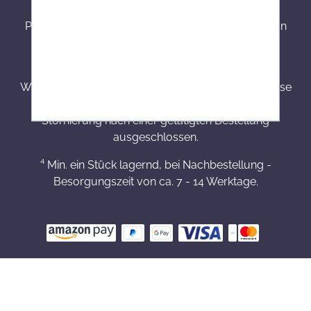
onlineapo.at zur Verfügung gestellten
Produktinformationen richten sich ausschließlich an
Kunden aus Österreich.
³ Produkte mit einer Besorgungszeit von 7 - 14
Werktagen werden speziell für Kunden bestellt. Diese
sind von dem Widerrufsrecht, Umtausch bzw.
Stornierung nach einer getätigten Bestellung
ausgeschlossen.
⁴ Min. ein Stück lagernd, bei Nachbestellung -
Besorgungszeit von ca. 7 - 14 Werktage.