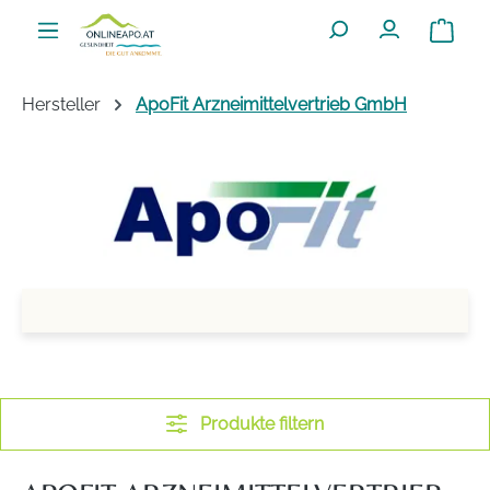
Zum Hauptinhalt springen
Warenko
Hersteller
ApoFit Arzneimittelvertrieb GmbH
Produkte filtern