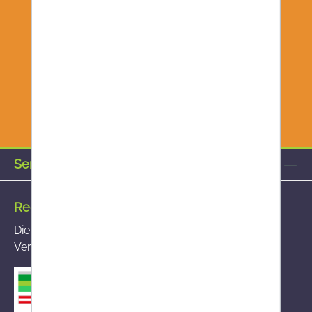
Service-Hotline
Registrierte Versandapotheke
Die von Ihnen aufgerufene Versandapotheke ist im
Versandapothekenregister des BASG registriert