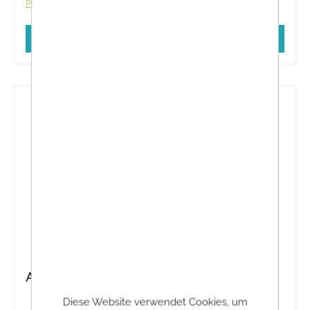
Preise inkl. MwSt. zzgl. Versandkosten
In den Warenkorb
ApoFit Ysopkraut geschnitten
Diese Website verwendet Cookies, um