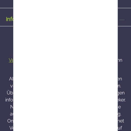
Informationen
Alle Preise inkl. gesetzl. Mehrwertsteuer zzgl.
Versandkosten
und ggf. Nachnahmegebühren, wenn
nicht anders angegeben.
Alle bei Onlineapo angebotenen Arzneimittel werden
von Österreich versendet und sind dort zugelassen.
Über Wirkung und mögliche unerwünschte Wirkungen
informieren Gebrauchsinformation, Arzt oder Apotheker.
Nahrungsergänzungsmittel sind kein Ersatz für eine
ausgewogene und abwechslungsreiche Ernährung.
Onlineapo.at ist eine in Österreich zugelassene Internet
Versandapotheke mit Hauptsitz in Österreich. Die auf