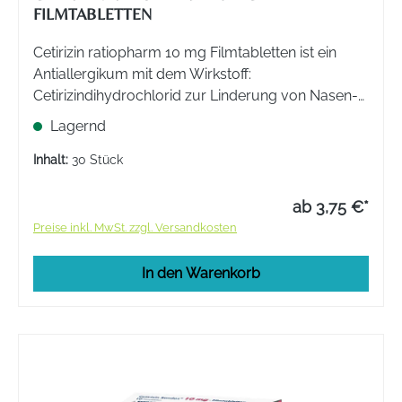
FILMTABLETTEN
Cetirizin ratiopharm 10 mg Filmtabletten ist ein
Antiallergikum mit dem Wirkstoff:
Cetirizindihydrochlorid zur Linderung von Nasen-
und Augensymptomen bei saisonaler und
Lagernd
allergischer Rhinitis. Zur Linderung von
Symptomen bei chronischer Nesselsucht.
Inhalt:
30 Stück
ab 3,75 €*
Preise inkl. MwSt. zzgl. Versandkosten
In den Warenkorb