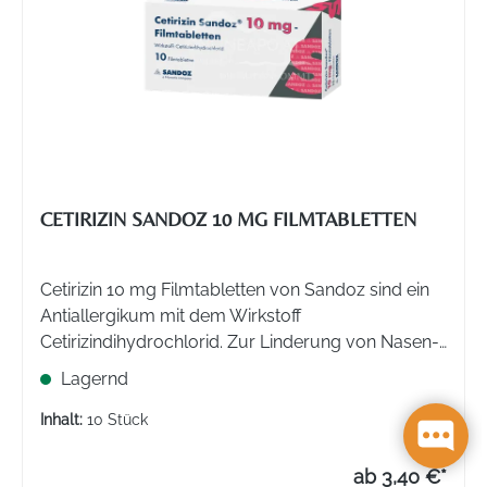
CETIRIZIN SANDOZ 10 MG FILMTABLETTEN
Cetirizin 10 mg Filmtabletten von Sandoz sind ein
Antiallergikum mit dem Wirkstoff
Cetirizindihydrochlorid. Zur Linderung von Nasen-
und Augensymptomen bei saisonaler und
Lagernd
ganzjähriger allergischer Rhinitis sowie zur
Linderung von chronischer Nesselsucht.
Inhalt:
10 Stück
ab 3,40 €*