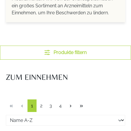
ein großes Sortiment an Arzneimitteln zum
Einnehmen, um Ihre Beschwerden zu lindern.
Produkte filtern
ZUM EINNEHMEN
Seite
Seite
Seite
Seite
1
2
3
4