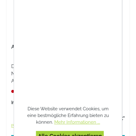
ALLERVIT ALLERGIEKOMPLEX KAPSELN
Die ALLERVIT Allergiekomplex Kapseln sind ein
Nahrungsergänzungsmittel mit Quercetin,
Astragalus membranaceus, Vitamin C, Calcium,
Zink und weiteren Nährstoffen zur Unterstützung
Nicht lagernd
des Immunsystems während der Allergiesaison.
Inhalt:
60 Stück
Diese Website verwendet Cookies, um
eine bestmögliche Erfahrung bieten zu
39,90 €*
können.
Mehr Informationen ...
Preise inkl. MwSt. zzgl. Versandkosten