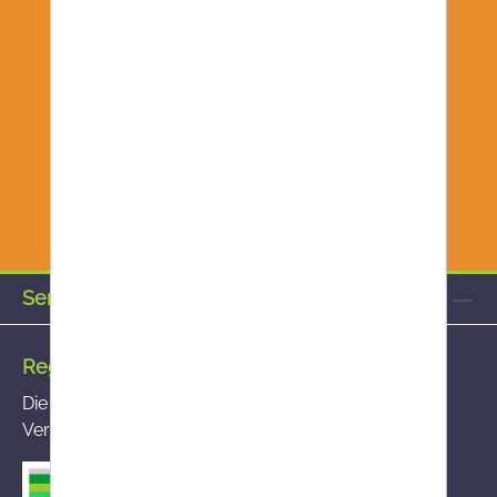
Service-Hotline
Registrierte Versandapotheke
Die von Ihnen aufgerufene Versandapotheke ist im
Versandapothekenregister des BASG registriert