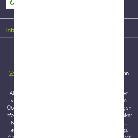
Informationen
Alle Preise inkl. gesetzl. Mehrwertsteuer zzgl.
Versandkosten
und ggf. Nachnahmegebühren, wenn
nicht anders angegeben.
Alle bei Onlineapo angebotenen Arzneimittel werden
von Österreich versendet und sind dort zugelassen.
Über Wirkung und mögliche unerwünschte Wirkungen
informieren Gebrauchsinformation, Arzt oder Apotheker.
Nahrungsergänzungsmittel sind kein Ersatz für eine
ausgewogene und abwechslungsreiche Ernährung.
Onlineapo.at ist eine in Österreich zugelassene Internet