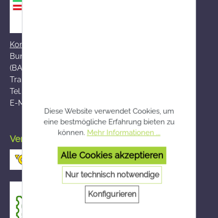
Kontakt zum BASG
Bundesamt für Sicherheit im Gesundheitswesen
(BASG), AGES-Medizinmarktaufsicht (AGES MEA)
Traisengasse 5, A-1200 Wien
Tel.:
+43 (0)50 555-36111
E-Mail:
fernabsatz@ages.at
Diese Website verwendet Cookies, um
eine bestmögliche Erfahrung bieten zu
können.
Mehr Informationen ...
Versand durch die österreichische Post
Alle Cookies akzeptieren
Nur technisch notwendige
Konfigurieren