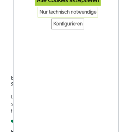
Alle Cookies akzeptieren
Nur technisch notwendige
Konfigurieren
BIOCHEMIE PFLÜGER® NR. 10 NATRIUM
SULFURICUM D 6 TABLETTEN
Die BIOCHEMIE PFLÜGER® Nr. 10 Natrium
sulfuricum D 6 Tabletten sind eine registriertes
homöopathisches Arzneimittel, daher ohne
Angabe einer therapeutischen Indikation.
Lagernd