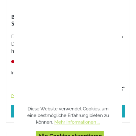
BIOCHEMIE PFLÜGER® NR. 10 NATRIUM
SULFURICUM D 6 DIL. TROPFEN
Die Biochemie Pflüger® Nr. 10 Natrium sulfuricum
D 6 Dil. Tropfen sind ein registriertes
homöopathisches Arzneimittel, daher ohne
Angabe einer therapeutischen Indikation.
Nicht lagernd
Inhalt:
30 Milliliter
9,40 €*
Preise inkl. MwSt. zzgl. Versandkosten
Diese Website verwendet Cookies, um
In den Warenkorb
eine bestmögliche Erfahrung bieten zu
können.
Mehr Informationen ...