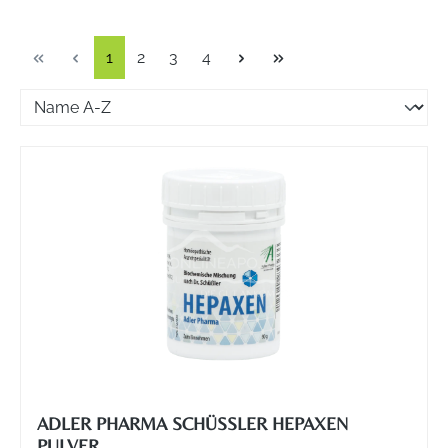
Seite
Seite
Seite
Seite
1
2
3
4
ADLER PHARMA SCHÜSSLER HEPAXEN P
ULVER