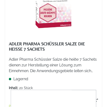
ADLER PHARMA SCHÜSSLER SALZE DIE
HEISSE 7 SACHETS
Adler Pharma Schüssler Salze die heiße 7 Sachets
dienen zur Herstellung einer Lösung zum
Einnehmen. Die Anwendungsgebiete leiten sich
aus den Erfahrungen der Biochemie nach Dr.
Lagernd
Schüßler ab, diese sind akute Krämpfen und
Koliken.
Inhalt:
20 Stück
16,95 €*
Preise inkl. MwSt. zzgl. Versandkosten