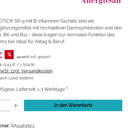
OTiC® SR-9 mit B-Vitaminen Sachets sind ein
änzungsmittel mit hochaktiven Darmsymbionten und den
, B6 und B12 - diese tragen zur normalen Funktion des
s bei. Ideal für Alltag & Beruf.
€
%
44,50 €
(10% gespart)
ck
(1,43 € / 1 Stück)
 MwSt. zzgl. Versandkosten
 nach Land ändern)
fügbar, Lieferzeit: 1-3 Werktage ⁴
Anzahl: Gib den gewünschten Wert ein od
In den Warenkorb
mmer:
RA5983823