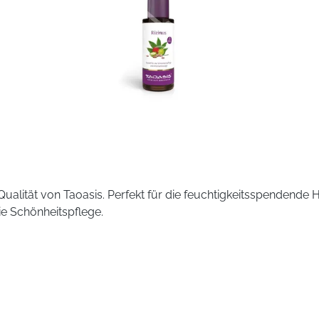
den Keimen pro 2 Portionen (= 6 g): Lactobacillus casei W56, 
 W24, Lactococcus lactis W19, Bifidobacterium lactis W52, La
mit B-Vitaminen sind insgesamt 210 Milliarden lebens- und v
kJ/1,16 kcal, Fett < 0,01 g davon gesättigte Fettsäuren < 0,0
2 0,21 mg 15 %, Vitamin B6 0,21 mg 15 %, Vitamin B12 0,38 μg
Ja
Ja
o-Qualität von Taoasis. Perfekt für die feuchtigkeitsspende
28
ie Schönheitspflege.