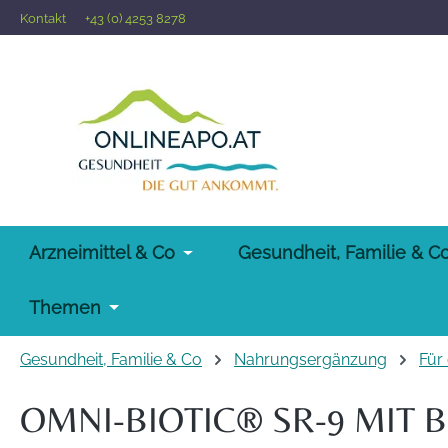
Kontakt
+43 (0) 4253 8278
 Hauptinhalt springen
Zur Suche springen
Zur Hauptnavigation springen
Arzneimittel & Co
Gesundheit, Familie & C
Themen
Gesundheit, Familie & Co
Nahrungsergänzung
Für
OMNI-BIOTIC® SR-9 MIT B