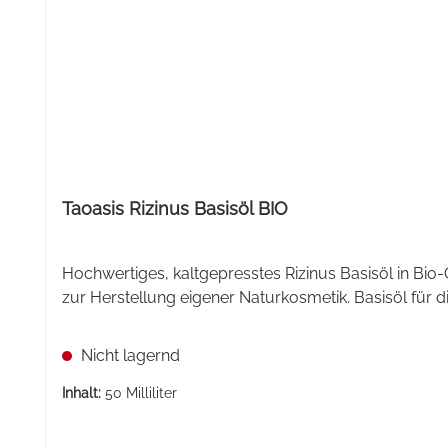
Milliarden Keimen pro 1 Portion (= 3 g) und 15 Milliar
Bifidobacterium lactis W51, Lactobacillus salivarius
In einer Monatspackung (28 Stk.) OMNi-BiOTiC® SR-9 
Nährwertangaben pro Portion (= 3 g): Brennwert 46,68 
g, Salz 0,01 g.
Zusammensetzung pro Portion (= 3 g) %NRV*: Vitamin B
1169/2011 (1 Port.).
Glutenfrei:
Taoasis Rizinus Basisöl BIO
Laktosefrei:
Hochwertiges, kaltgepresstes Rizinus Basisöl in Bi
Stück:
zur Herstellung eigener Naturkosmetik. Basisöl für d
Nicht lagernd
Inhalt:
50 Milliliter