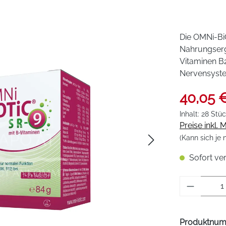
Die OMNi-Bi
Nahrungserg
Vitaminen B2
Nervensystem
40,05 
Inhalt:
28 Stü
Preise inkl.
(Kann sich je
Sofort ver
Produkt 
Produktnu