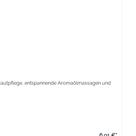
Lactobacillus acidophilus W22, Lactobacillus paracasei W20,
ctobacillus plantarum W62, Bifidobacterium bifidum W23.
ermehrungsfähige Bakterien enthalten.
1 g, Kohlenhydrate 2,7 g davon Zucker 0,07 g, Eiweiß 0,08
 15 %. *%NRV = Nährstoffbezugswerte lt. VO (EU) Nr.
nde Hautpflege, entspannende Aromaölmassagen und
6,91 €*