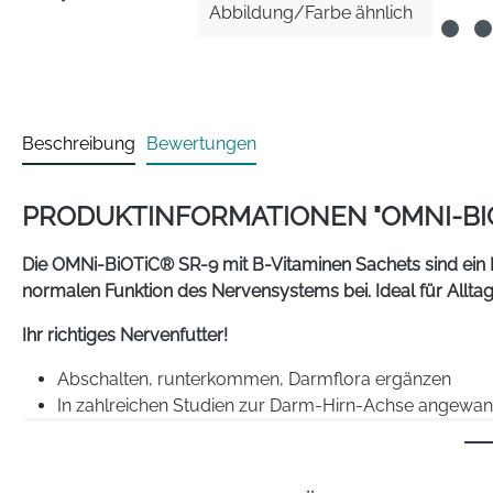
Abbildung/Farbe ähnlich
Beschreibung
Bewertungen
PRODUKTINFORMATIONEN "OMNI-BIO
Die OMNi-BiOTiC® SR-9 mit B-Vitaminen Sachets sind ein
normalen Funktion des Nervensystems bei. Ideal für Alltag
Ihr richtiges Nervenfutter!
Abschalten, runterkommen, Darmflora ergänzen
In zahlreichen Studien zur Darm-Hirn-Achse angewan
Mit 7,5 Milliarden Bakterien aus 9 Bakterienstämmen p
Kombiniert mit den Nerven-Vitaminen B2, B6 und B12°
Wissenschaftlich fundiert, geprüfte Qualität