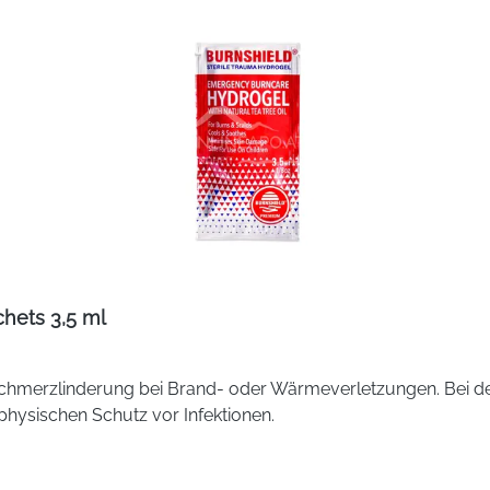
d insgesamt 90 Milliarden lebens- und vermehrungsfähige Ba
1,76 kcal, Fett: 0,01 g, davon gesättigte Fettsäuren: <0,01 g, 
Ja
hets 3,5 ml
Ja
Ja
n Schmerzlinderung bei Brand- oder Wärmeverletzungen. Bei
physischen Schutz vor Infektionen.
Ja
30