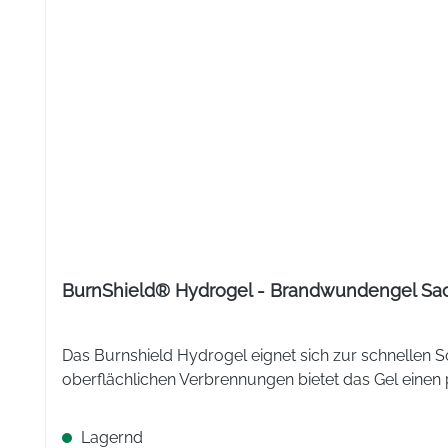
Lactococcus lactis W58
Bifidobacterium lactis W52
Bifidobacterium bifidum W23
Bifidobacterium lactis W51
In einer Monatspackung (30 Stk.) OMNi-BiOTiC® PANDA sin
Nährwertangabe pro 3 g (=1 Portion)
:
Brennwert 49,20 kJ /1
g, Salz: <0,01 g.
Diabetiker:
BurnShield® Hydrogel - Brandwundengel Sac
Glutenfrei:
Laktosefrei:
Das Burnshield Hydrogel eignet sich zur schnelle
oberflächlichen Verbrennungen bietet das Gel einen 
Nahrungsergänzung:
Stück:
Lagernd