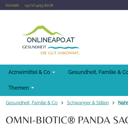
Kontakt
+43 (0) 4253 8278
 Hauptinhalt springen
Zur Suche springen
Zur Hauptnavigation springen
Arzneimittel & Co
Gesundheit, Familie & C
Themen
Gesundheit, Familie & Co
Schwanger & Stillen
Nahr
OMNI-BIOTIC® PANDA SAC