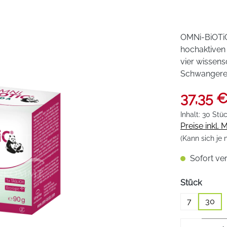
OMNi-BiOTiC
hochaktiven
vier wissens
Schwangere 
37,35 
Inhalt:
30 Stü
Preise inkl.
(Kann sich je
Sofort ver
auswä
Stück
7
30
Produkt 