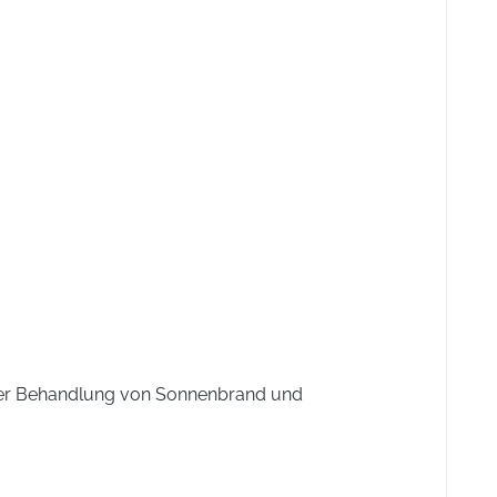
kterien enthalten.
Kohlenhydrate: 2,84 g, davon Zucker: <0,01 g, Eiweiß: 0,07
 der Behandlung von Sonnenbrand und