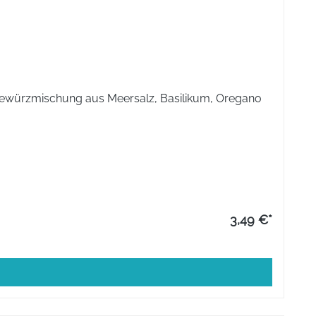
 Aktivierungszeit abwarten, nochmals umrühren und dann
o-Gewürzmischung aus Meersalz, Basilikum, Oregano
 und träufeln Sie diese spezielle Mischung mit einer
TiC® PANDA in das Fläschchen ein (Achtung: Nicht über 40°
 spätestens ab dem 8. Schwangerschaftsmonat täglich
3,49 €*