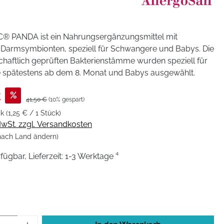
® PANDA ist ein Nahrungsergänzungsmittel mit
 Darmsymbionten, speziell für Schwangere und Babys. Die
chaftlich geprüften Bakterienstämme wurden speziell für
spätestens ab dem 8. Monat und Babys ausgewählt.
€
%
41,50 €
(10% gespart)
ck
(1,25 € / 1 Stück)
 MwSt. zzgl. Versandkosten
 nach Land ändern)
fügbar, Lieferzeit: 1-3 Werktage ⁴
hlen
Anzahl: Gib den gewünschten Wert ein od