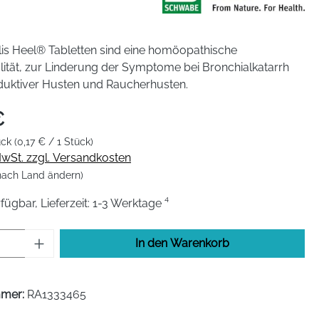
lis Heel® Tabletten sind eine homöopathische
lität, zur Linderung der Symptome bei Bronchialkatarrh
oduktiver Husten und Raucherhusten.
€
ück
(0,17 € / 1 Stück)
 MwSt. zzgl. Versandkosten
 nach Land ändern)
fügbar, Lieferzeit: 1-3 Werktage ⁴
Anzahl: Gib den gewünschten Wert ein od
In den Warenkorb
mmer:
RA1333465