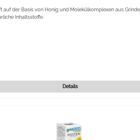
aft auf der Basis von Honig und Molekülkomplexen aus Grinde
la-donna D4 30 mg, Bryonia D4 60 mg, Hyoscyamus niger D4 60
liche Inhaltsstoffe.
4 30 mg, Psychotria ipecacuanha D4 30 mg.
, Magnesiumstearat.
100
Ja
Details