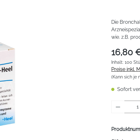
Die Broncha
Arzneispezia
wie. z.B. pr
16,80 
Inhalt:
100 St
Preise inkl.
(Kann sich je
Sofort ver
Produkt 
Produktnu