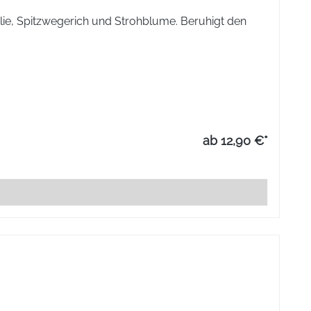
lie, Spitzwegerich und Strohblume. Beruhigt den
 mg, Kalium stibyltartaricum D4 30 mg, Kreosotum D5 30
ab 12,90 €*