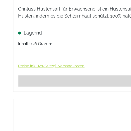
Inhaltsstoffe
Grintuss Hustensaft für Erwachsene ist ein Hustens
1 Tablette enthält: Die Wirkstoffe sind: Atropa bel
Husten, indem es die Schleimhaut schützt. 100% natür
mg, Lobelia inflata D4 30 mg, Lobaria pulmonaria D
Die sonstigen Bestandteile sind: Lactose-Monohydrat
Lagernd
Stück:
Inhalt:
128 Gramm
Arzneimittel:
Preise inkl. MwSt. zzgl. Versandkosten