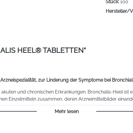
Stück:
100
Hersteller/V
LIS HEEL® TABLETTEN"
Arzneispezialität, zur Linderung der Symptome bei Bronchial
i akuten und chronischen Erkrankungen. Bronchalis-Heel ist 
hen Einzelmitteln zusammen, deren Arzneimittelbilder einand
Mehr lesen
e zugelassen
:
B. produktiver Husten.