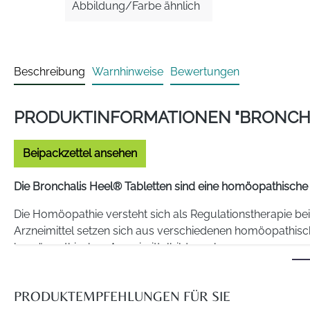
Abbildung/Farbe ähnlich
Beschreibung
Warnhinweise
Bewertungen
PRODUKTINFORMATIONEN "BRONCHA
Beipackzettel ansehen
Die Bronchalis Heel® Tabletten sind eine homöopathische 
Die Homöopathie versteht sich als Regulationstherapie be
Arzneimittel setzen sich aus verschiedenen homöopathisc
homöopathischen Arzneimittelbildern ab.
Für dieses Arzneimittel sind folgende Anwendungsgebiet
PRODUKTEMPFEHLUNGEN FÜR SIE
Linderung der Symptome bei Bronchialkatarrh wie. z.