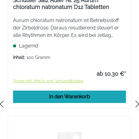
Schüßler Salz Adler Nr. 25 Aurum
chloratum natronatum D12 Tabletten
Aurum chloratum natronatum ist Betriebsstoff
der Zirbeldrüse. Daraus resultierend steuert er
alle Rhythmen im Körper. Es wird bei Jetlag
hilfreich und bei Einschlafstörungen zum
Lagernd
Einschlafen eingenommen. Es ist ein wichtiges
Frauenmittel.
Inhalt:
100 Gramm
ab 10,30 €*
Preise inkl. MwSt. zzgl. Versandkosten
In den Warenkorb