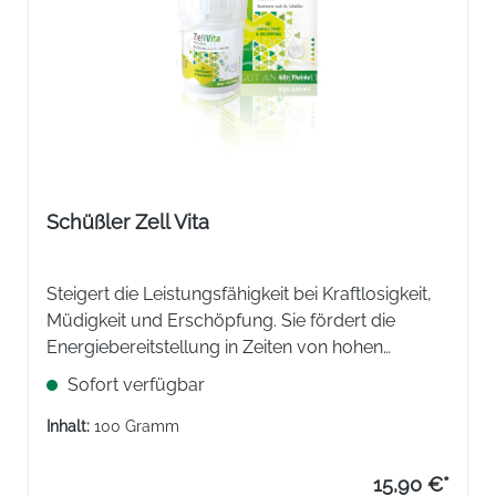
Schüßler Zell Vita
Steigert die Leistungsfähigkeit bei Kraftlosigkeit,
Müdigkeit und Erschöpfung. Sie fördert die
Energiebereitstellung in Zeiten von hohen
Leistungsanforderungen, wie z. B. bei hohen
Sofort verfügbar
Arbeitsanforderungen im Beruf, beim Lernen und
im Sport oder Freizeit.
Inhalt:
100 Gramm
15,90 €*