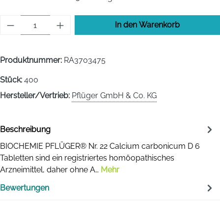
Produkt Anzahl: Gib den gewünschten Wert 
In den Warenkorb
Produktnummer:
RA3703475
Stück:
400
Hersteller/Vertrieb:
Pflüger GmbH & Co. KG
Beschreibung
BIOCHEMIE PFLÜGER® Nr. 22 Calcium carbonicum D 6
Tabletten sind ein registriertes homöopathisches
Arzneimittel, daher ohne A…
Mehr
Bewertungen