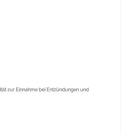
pa bella-donna Dil. D6 2 g; Strychnos ignatii Dil. D6 2 g;
ität zur Einnahme bei Entzündungen und