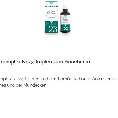
lten: Lachesis Dil. D12 2 g; Acidum sulfuricum Dil. D4 2 g; Atro
l. D4 2 g; Sepia officinalis Dil. D6 2 g und Sulfur Dil. D12 2 g.
, gereinigtes Wasser.
en.
50
Nein
complex Nr. 23 Tropfen zum Einnehmen
Ja
lex Nr. 23 Tropfen sind eine homöopathische Arzneispezial
ches und der Mundecken.