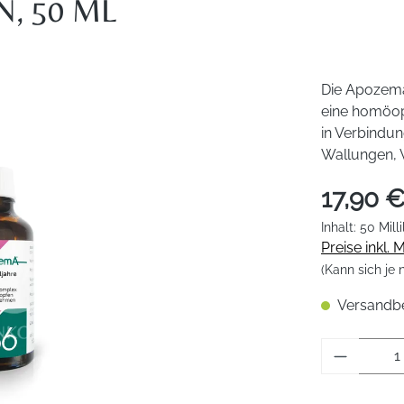
, 50 ML
Die Apozema
eine homöop
in Verbindu
Wallungen, 
17,90 
Inhalt:
50 Milli
Preise inkl.
(Kann sich je
Versandber
Produkt 