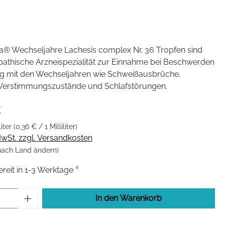
® Wechseljahre Lachesis complex Nr. 36 Tropfen sind
athische Arzneispezialität zur Einnahme bei Beschwerden
ng mit den Wechseljahren wie Schweißausbrüche,
Verstimmungszustände und Schlafstörungen.
€
liter
(0,36 € / 1 Milliliter)
 MwSt. zzgl. Versandkosten
 nach Land ändern)
eit in 1-3 Werktage ⁴
Anzahl: Gib den gewünschten Wert ein od
In den Warenkorb