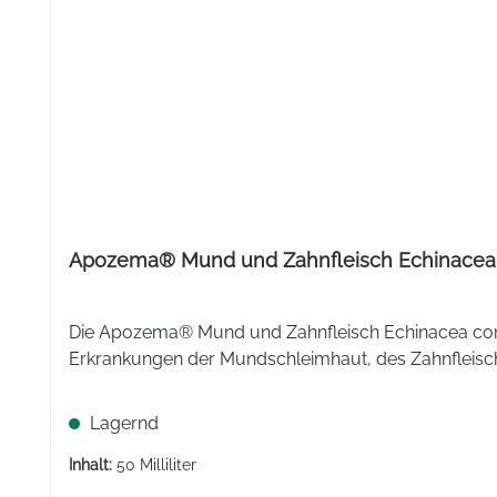
Die Wirkstoffe sind: 100 g (entsprechend 107,5 ml) entha
Pulsatilla pratensis Dil. D6 2 g; Sanguinaria canadensis Di
Die sonstigen Bestandteile sind: Ethanol 96% (Alkohol)
Gesamtethanolgehalt ca. 43 Gew.-%, 1 g = ca. 49 Tropf
ML:
Alkoholfrei:
Apozema® Mund und Zahnfleisch Echinacea 
Arzneimittel:
Die Apozema® Mund und Zahnfleisch Echinacea comp
Erkrankungen der Mundschleimhaut, des Zahnfleis
Lagernd
Inhalt:
50 Milliliter