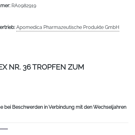
mmer:
RA0982919
ertrieb:
Apomedica Pharmazeutische Produkte GmbH
X NR. 36 TROPFEN ZUM
me bei Beschwerden in Verbindung mit den Wechseljahren
hre Lachesis complex Nr.36-Tropfen sind ein
, deren Arzneimittelbilder einander ergänzen.