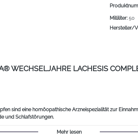
Produktnu
Milliliter:
50
Hersteller/V
® WECHSELJAHRE LACHESIS COMPLE
fen sind eine homöopathische Arzneispezialität zur Einnah
e und Schlafstörungen.
bei akuten und chronischen Erkrankungen. APOZEMA Wechselja
Mehr lesen
verschiedenen homöopathischen Einzelmitteln zusammensetzt