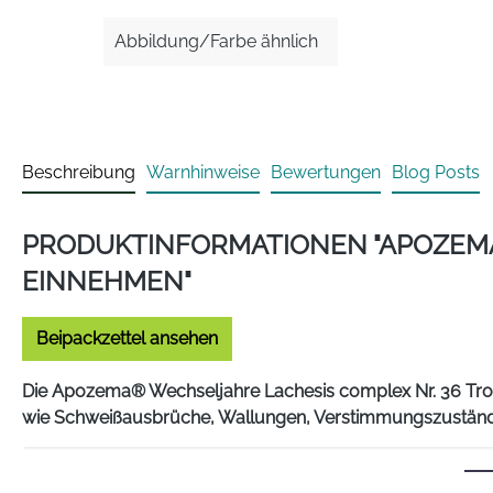
Abbildung/Farbe ähnlich
Beschreibung
Warnhinweise
Bewertungen
Blog Posts
PRODUKTINFORMATIONEN "APOZEMA
EINNEHMEN"
Beipackzettel ansehen
Die Apozema® Wechseljahre Lachesis complex Nr. 36 Trop
wie Schweißausbrüche, Wallungen, Verstimmungszuständ
Die Homöopathie versteht sich als Regulationstherapie 
homöopathisches Kombinationsarzneimittel, das sich aus 