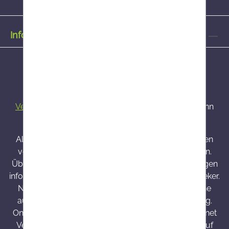
Informationen
Alle Preise inkl. gesetzl. Mehrwertsteuer zzgl.
Versandkosten
und ggf. Nachnahmegebühren, wenn
nicht anders angegeben.
Alle bei Onlineapo angebotenen Arzneimittel werden
von Österreich versendet und sind dort zugelassen.
Über Wirkung und mögliche unerwünschte Wirkungen
informieren Gebrauchsinformation, Arzt oder Apotheker.
Nahrungsergänzungsmittel sind kein Ersatz für eine
ausgewogene und abwechslungsreiche Ernährung.
Onlineapo.at ist eine in Österreich zugelassene Internet
Versandapotheke mit Hauptsitz in Österreich. Die auf