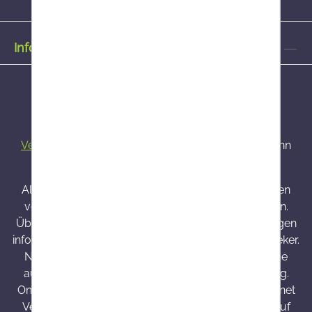
Informationen
Alle Preise inkl. gesetzl. Mehrwertsteuer zzgl.
Versandkosten
und ggf. Nachnahmegebühren, wenn
nicht anders angegeben.
Alle bei Onlineapo angebotenen Arzneimittel werden
von Österreich versendet und sind dort zugelassen.
Über Wirkung und mögliche unerwünschte Wirkungen
informieren Gebrauchsinformation, Arzt oder Apotheker.
Nahrungsergänzungsmittel sind kein Ersatz für eine
ausgewogene und abwechslungsreiche Ernährung.
Onlineapo.at ist eine in Österreich zugelassene Internet
Versandapotheke mit Hauptsitz in Österreich. Die auf