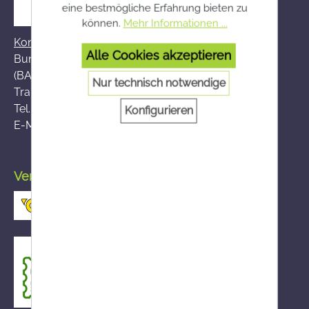
eine bestmögliche Erfahrung bieten zu
können.
Mehr Informationen ...
Kontakt zum BASG
Alle Cookies akzeptieren
Bundesamt für Sicherheit im Gesundheitswesen
(BASG), AGES-Medizinmarktaufsicht (AGES MEA)
Nur technisch notwendige
Traisengasse 5, A-1200 Wien
Tel.:
+43 (0)50 555-36111
Konfigurieren
E-Mail:
fernabsatz@ages.at
Versand durch die österreichische Post