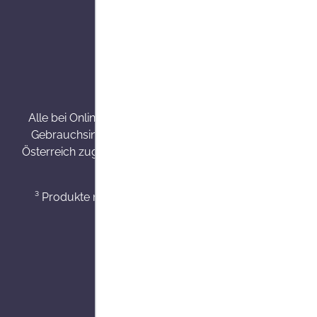
Alle Preise inkl. gesetzl. Mehrw
Alle bei Onlineapo angebotenen Arzneimittel werden v
Gebrauchsinformation, Arzt oder Apotheker. Nahrungse
Österreich zugelassene Internet Versandapotheke mit Haup
³ Produkte mit einer Besorgungszeit von 7 - 14 Werkt
⁴ Min. ein S