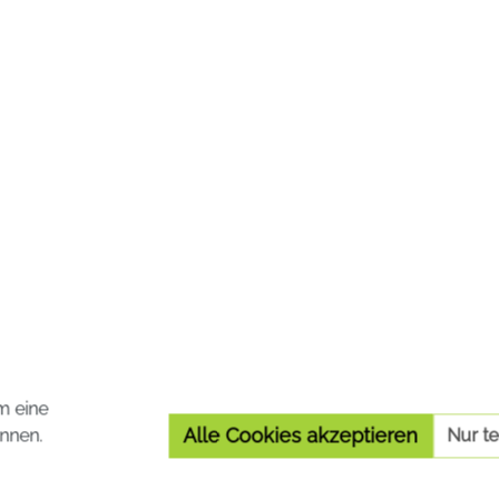
Registrierte Versandapotheke
Die von Ihnen aufgerufene Versandapotheke ist im
Versandapothekenregister des BASG registriert
m eine
Alle Cookies akzeptieren
nnen.
Nur t