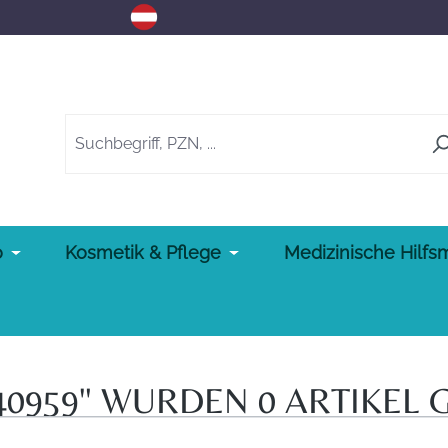
o
Kosmetik & Pflege
Medizinische Hilfsm
40959" WURDEN 0 ARTIKEL