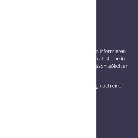
wenn nicht anders angegeben.
rkung und mögliche unerwünschte Wirkungen informieren
bwechslungsreiche Ernährung. Onlineapo.at ist eine in
llten Produktinformationen richten sich ausschließlich an
 Widerrufsrecht, Umtausch bzw. Stornierung nach einer
 14 Werktage.