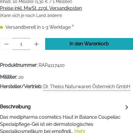
Inhalt:
20 Milliliter
(1,30 € / 1 Milliliter)
Preise inkl. MwSt. zzgl. Versandkosten
(Kann sich je nach Land ändern)
Versandbereit in 1-3 Werktage ⁴
Produkt Anzahl: Gib den gewünschten Wert 
In den Warenkorb
Produktnummer:
RAP4117420
Milliliter:
20
Hersteller/Vertrieb:
Dr. Theiss Naturwaren Österreich GmbH
Beschreibung
Das medipharma cosmetics Haut in Balance Coupeliac
Spezialpflege-Gel ist ein dermatologisches
Spezialkosmetikum bei empfindl…
Mehr