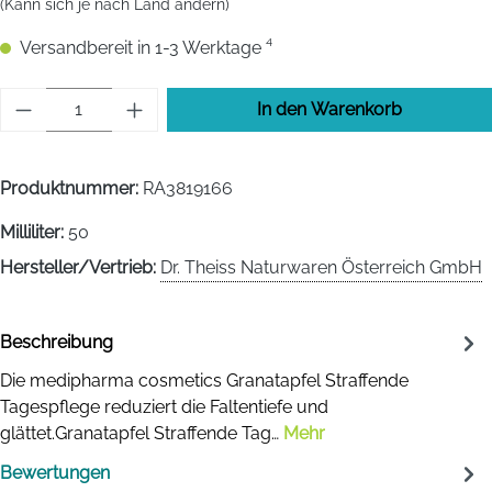
(Kann sich je nach Land ändern)
Versandbereit in 1-3 Werktage ⁴
Produkt Anzahl: Gib den gewünschten Wert 
In den Warenkorb
Produktnummer:
RA3819166
Milliliter:
50
Hersteller/Vertrieb:
Dr. Theiss Naturwaren Österreich GmbH
Beschreibung
Die medipharma cosmetics Granatapfel Straffende
Tagespflege reduziert die Faltentiefe und
glättet.Granatapfel Straffende Tag…
Mehr
Bewertungen