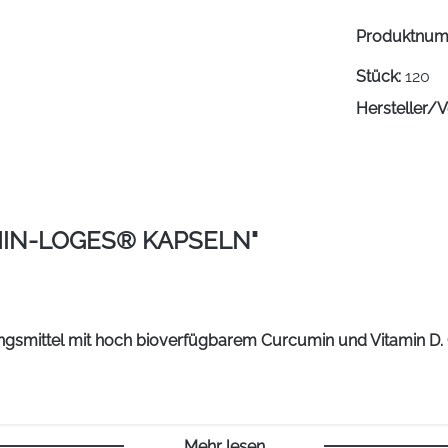
Produktnu
Stück:
120
Hersteller/V
IN-LOGES® KAPSELN"
smittel mit hoch bioverfügbarem Curcumin und Vitamin D. 
1
öht nach 24h
im Vergleich zu herkömmlichem Curcumin
Mehr lesen