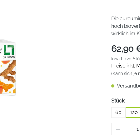
Die curcumi
hoch biover
wirklich im 
62,90 
Inhalt:
120 St
Preise inkl.
(Kann sich je
Versandber
auswä
Stück
60
120
Produkt 