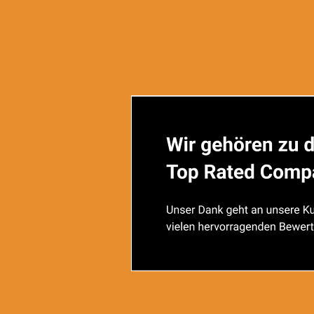
Inhaltsstoffe
Zutaten: Emulgator: Polysorbat 80; Gelatine (Rind), Feu
Zusammensetzung pro Tagedosis (2 Kapseln): Kurkuma-
**Entspricht 400 % NRV (Nutrient Reference Values; 
Glutenfrei:
Laktosefrei:
Zuckerfrei:
Stück: