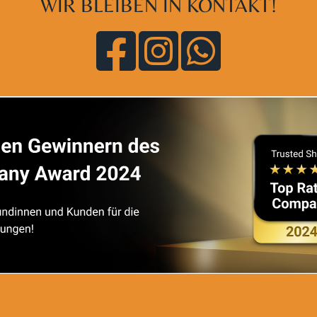
WIR BLEIBEN IN KONTAKT!
chthaltemittel: Glycerin; Kurkuma-Extrakt, Cholecalciferol (Vi
Extrakt 100,8 mg* davon Curcumin mind. 71 mg*, Vitamin D3 
Referenzmenge nach EU-Lebensmittelinformations­verordnung)
Ja
Ja
Ja
120