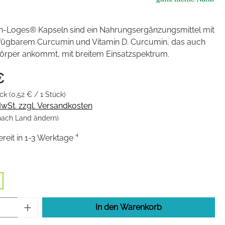
n-Loges® Kapseln sind ein Nahrungsergänzungsmittel mit
fügbarem Curcumin und Vitamin D. Curcumin, das auch
Körper ankommt, mit breitem Einsatzspektrum.
€
ück
(0,52 € / 1 Stück)
 MwSt. zzgl. Versandkosten
 nach Land ändern)
eit in 1-3 Werktage ⁴
hlen
Anzahl: Gib den gewünschten Wert ein od
In den Warenkorb