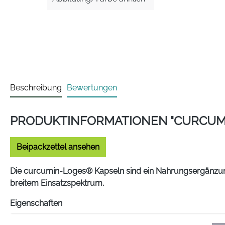
Beschreibung
Bewertungen
PRODUKTINFORMATIONEN "CURCUM
Beipackzettel ansehen
Die curcumin-Loges® Kapseln sind ein Nahrungsergänzung
breitem Einsatzspektrum.
Eigenschaften
Herausragend: 677-fach erhöht nach 8h, 185-fach erh