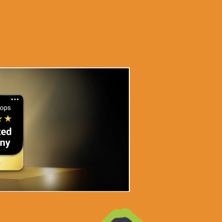
tamin D3).
20 µg (800 I.E.)**. *Keine Empfehlung vorhanden.
.