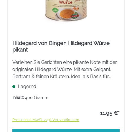
Hildegard von Bingen Hildegard Würze
pikant
Verleihen Sie Gerichten eine pikante Note mit der
originalen Hildegard Würze. Mit extra Galgant,
Bertram & feinen Kräutern. Ideal als Basis für
Suppen, Saucen oder zum Würzen von Gemüse
Lagernd
& Fleisch. Rein pflanzlich, hefefrei & ohne
Zusatzstoffe.
Inhalt:
400 Gramm
11,95 €*
Preise inkl. MwSt. zzgl. Versandkosten