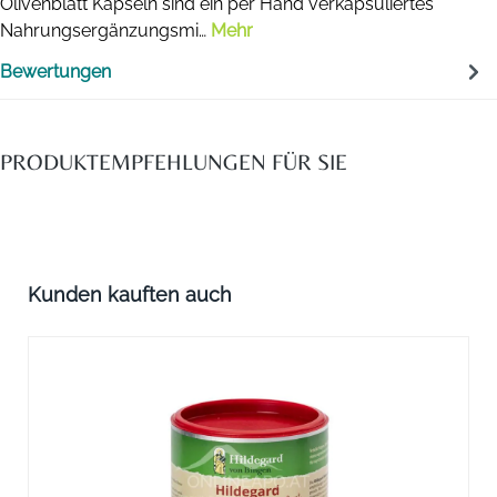
Olivenblatt Kapseln sind ein per Hand verkapsuliertes
Nahrungsergänzungsmi…
Mehr
Bewertungen
PRODUKTEMPFEHLUNGEN FÜR SIE
Produktgalerie überspringen
Kunden kauften auch