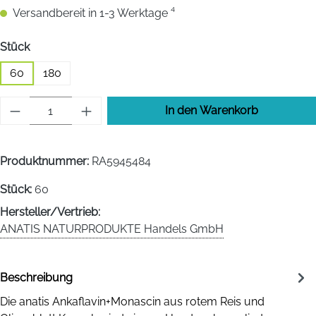
Versandbereit in 1-3 Werktage ⁴
auswählen
Stück
60
180
Produkt Anzahl: Gib den gewünschten Wert 
In den Warenkorb
Produktnummer:
RA5945484
Stück:
60
Hersteller/Vertrieb:
ANATIS NATURPRODUKTE Handels GmbH
Beschreibung
Die anatis Ankaflavin+Monascin aus rotem Reis und