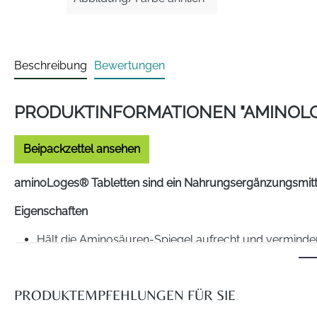
Beschreibung
Bewertungen
PRODUKTINFORMATIONEN "AMINOL
Beipackzettel ansehen
aminoLoges® Tabletten sind ein Nahrungsergänzungsmittel
Eigenschaften
Hält die Aminosäuren-Spiegel aufrecht und vermind
Klinische Studie belegt signifikante Verbesserung de
In Training und Wettkampf bedarfsgerecht einsetzbar
Praktische Tabletten ohne unnötige Zusatzstoffe statt
PRODUKTEMPFEHLUNGEN FÜR SIE