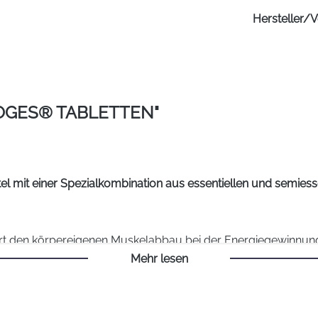
Hersteller/V
OGES® TABLETTEN"
 mit einer Spezialkombination aus essentiellen und semiesse
ert den körpereigenen Muskelabbau bei der Energiegewinnun
1,2
r Ausdauerleistung um 11 %
Mehr lesen
 Pulver oder Shakes