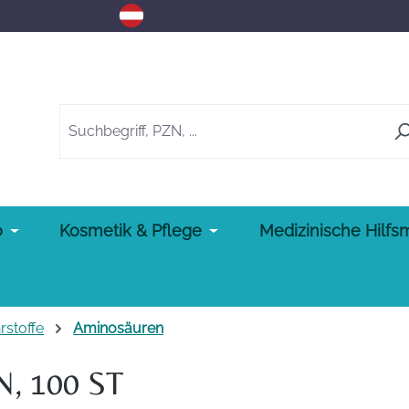
o
Kosmetik & Pflege
Medizinische Hilfsm
rstoffe
Aminosäuren
 100 ST