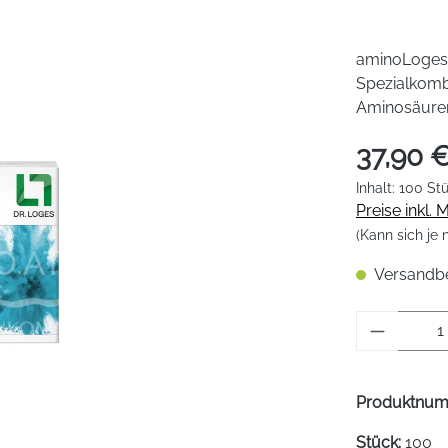
aminoLoges®
Spezialkombi
Aminosäuren
37,90 
Inhalt:
100 St
Preise inkl.
(Kann sich je
Versandber
Produkt 
Produktnu
Stück:
100