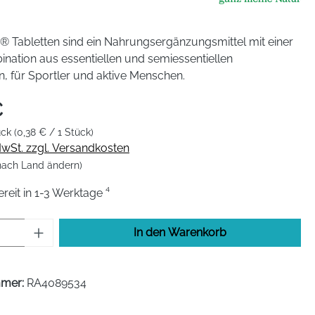
 Tabletten sind ein Nahrungsergänzungsmittel mit einer
nation aus essentiellen und semiessentiellen
, für Sportler und aktive Menschen.
€
ück
(0,38 € / 1 Stück)
 MwSt. zzgl. Versandkosten
 nach Land ändern)
eit in 1-3 Werktage ⁴
Anzahl: Gib den gewünschten Wert ein od
In den Warenkorb
mmer:
RA4089534