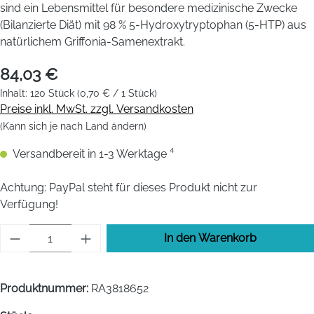
sind ein Lebensmittel für besondere medizinische Zwecke
(Bilanzierte Diät) mit 98 % 5-Hydroxytryptophan (5-HTP) aus
natürlichem Griffonia-Samenextrakt.
84,03 €
Inhalt:
120 Stück
(0,70 € / 1 Stück)
Preise inkl. MwSt. zzgl. Versandkosten
(Kann sich je nach Land ändern)
Versandbereit in 1-3 Werktage ⁴
Achtung:
PayPal steht für dieses Produkt nicht zur
Verfügung!
Produkt Anzahl: Gib den gewünschten Wert 
In den Warenkorb
Produktnummer:
RA3818652