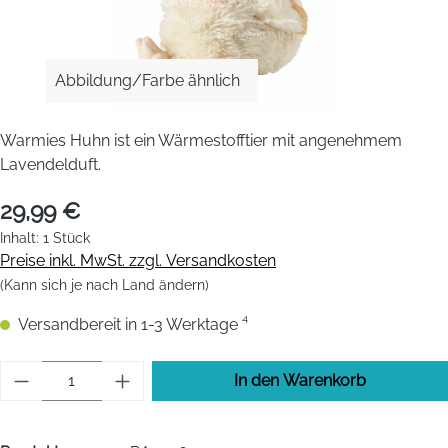
Abbildung/Farbe ähnlich
Warmies Huhn ist ein Wärmestofftier mit angenehmem
Lavendelduft.
29,99 €
Inhalt:
1 Stück
Preise inkl. MwSt. zzgl. Versandkosten
(Kann sich je nach Land ändern)
Versandbereit in 1-3 Werktage ⁴
Produkt Anzahl: Gib den gewünschten Wert 
In den Warenkorb