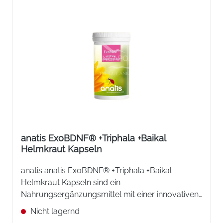
anatis ExoBDNF® +Triphala +Baikal
Helmkraut Kapseln
anatis anatis ExoBDNF® +Triphala +Baikal
Helmkraut Kapseln sind ein
Nahrungsergänzungsmittel mit einer innovativen
Kombination aus Laktobazillus Pediococcus
Nicht lagernd
acidilactici (ExoBDNF®), Baikal Helmkrautextrakt