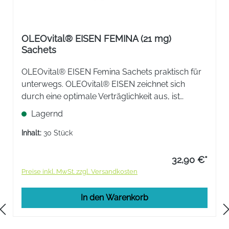
OLEOvital® EISEN FEMINA (21 mg)
Sachets
OLEOvital® EISEN Femina Sachets praktisch für
unterwegs. OLEOvital® EISEN zeichnet sich
durch eine optimale Verträglichkeit aus, ist
wohlschmeckend und einfach in der Einnahme.
Lagernd
OLEOvital® EISEN bekämpft effektiv Ihren
Eisenmangel.
Inhalt:
30 Stück
32,90 €*
Preise inkl. MwSt. zzgl. Versandkosten
In den Warenkorb