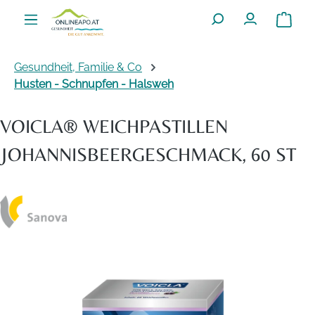
Zum Hauptinhalt springen
Warenko
Gesundheit, Familie & Co
Husten - Schnupfen - Halsweh
VOICLA® WEICHPASTILLEN
JOHANNISBEERGESCHMACK, 60 ST
Bildergalerie überspringen