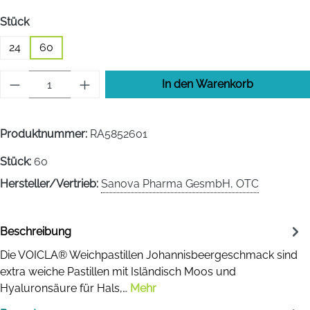
auswählen
Stück
24
60
Produkt Anzahl: Gib den gewünschten Wert 
In den Warenkorb
Produktnummer:
RA5852601
Stück:
60
Hersteller/Vertrieb:
Sanova Pharma GesmbH, OTC
Beschreibung
Die VOICLA® Weichpastillen Johannisbeergeschmack sind
extra weiche Pastillen mit Isländisch Moos und
Hyaluronsäure für Hals,…
Mehr