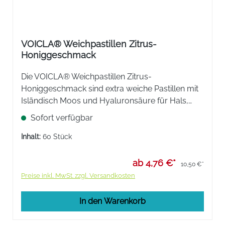
VOICLA® Weichpastillen Zitrus-
Honiggeschmack
Die VOICLA® Weichpastillen Zitrus-
Honiggeschmack sind extra weiche Pastillen mit
Isländisch Moos und Hyaluronsäure für Hals,
Rachen und Stimmbänder. Befeuchtet, pflegt und
Sofort verfügbar
beruhigt mit Cistus, Vitamin C und Zink für das
Immunsystem.
Inhalt:
60 Stück
ab 4,76 €*
10,50 €*
Preise inkl. MwSt. zzgl. Versandkosten
In den Warenkorb