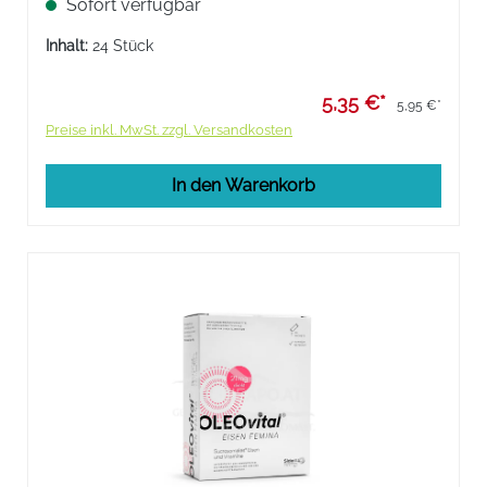
Sofort verfügbar
beruhigt mit Cistus und Vitamin C/D für das
Immunsystem.
Inhalt:
24 Stück
5,35 €*
5,95 €*
Preise inkl. MwSt. zzgl. Versandkosten
In den Warenkorb