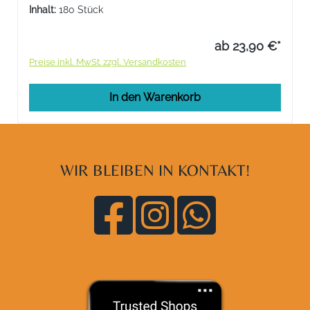
und Triphala.
Inhalt:
180 Stück
ab 23,90 €*
Preise inkl. MwSt. zzgl. Versandkosten
In den Warenkorb
WIR BLEIBEN IN KONTAKT!