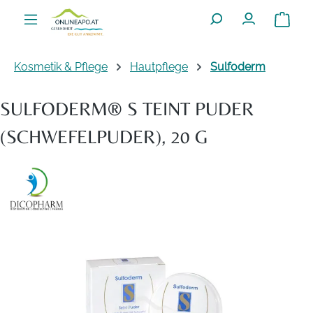
Zum Hauptinhalt springen
Warenko
Kosmetik & Pflege
Hautpflege
Sulfoderm
SULFODERM® S TEINT PUDER
(SCHWEFELPUDER), 20 G
Bildergalerie überspringen