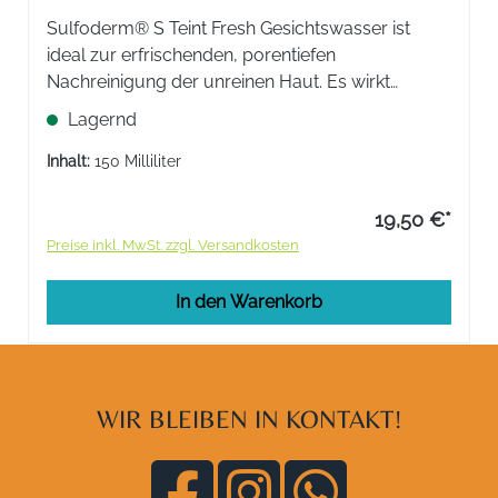
Sulfoderm® S Teint Fresh Gesichtswasser ist
ideal zur erfrischenden, porentiefen
Nachreinigung der unreinen Haut. Es wirkt
ausgleichend auf die Talgproduktion und macht
Lagernd
die Haut bei regelmäßiger Anwendung klar und
feinporig.
Inhalt:
150 Milliliter
19,50 €*
Preise inkl. MwSt. zzgl. Versandkosten
In den Warenkorb
WIR BLEIBEN IN KONTAKT!