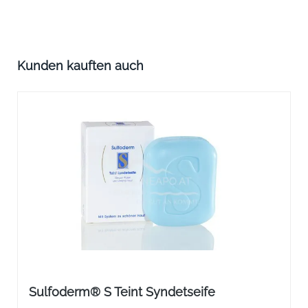
Produktgalerie überspringen
Kunden kauften auch
Sulfoderm® S Teint Syndetseife