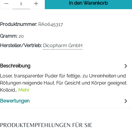
Produkt Anzahl: Gib den gewünschten Wert 
In den Warenkorb
Produktnummer:
RA0645317
Gramm:
20
Hersteller/Vertrieb:
Dicopharm GmbH
Beschreibung
Loser, transparenter Puder für fettige, zu Unreinheiten und
Rötungen neigende Haut. Für Gesicht und Körper geeignet.
Kolloid…
Mehr
Bewertungen
PRODUKTEMPFEHLUNGEN FÜR SIE