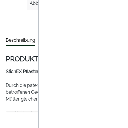
Abbildung/Farbe ähnlich
Beschreibung
Bewertungen
PRODUKTINFORMATIONEN "STICH EX
StichEX Pflaster zur sofortigen Linderung bei Insektenst
Durch die patentierte Zuckermembran in der Pflasteraufl
betroffenen Gewebes erfolgen und außerdem der Schmerz v
Mütter gleichermaßen geeignet. Bereits nach 15 Minuten lä
Bei Insektenstichen
Praktische Box
Wirkeintritt nach ca. 15 Minuten