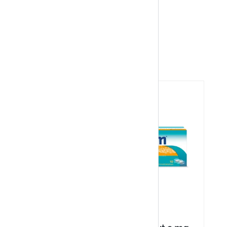
n. Durch eine Zuckermembran werden nach dem
 Schmerzreduktion positiv beeinflusst werden.
60 Minuten Pflaster entfernen.