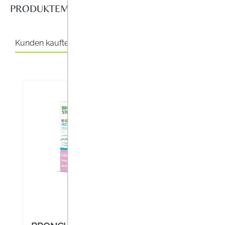
PRODUKTEMPFEHLUNGEN FÜR SIE
Für Allergiker geeignet
Anwendungsgebiete
Kunden kauften auch
Das Stich Ex Pflaster kann bei erfolgtem Bienen-, Wesp
osmotischen Prinzip Giftstoffe auf der Haut entzogen und
Produktgalerie überspringen
Darreichungsform
Pflaster
Anwendung
Nach dem Insektenstich den Stachel möglichst entfernen. D
Inhaltsstoffe
Zusammensetzung: Pflaster mit patentierter Zuckermemb