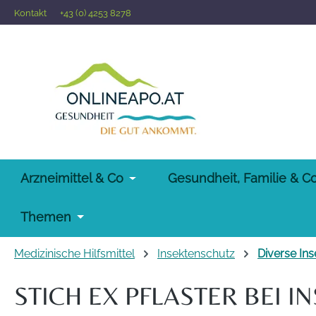
Kontakt
+43 (0) 4253 8278
 Hauptinhalt springen
Zur Suche springen
Zur Hauptnavigation springen
Arzneimittel & Co
Gesundheit, Familie & C
Themen
Medizinische Hilfsmittel
Insektenschutz
Diverse In
STICH EX PFLASTER BEI I