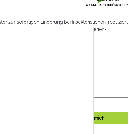
ster zur sofortigen Linderung bei Insektenstichen, reduziert
 und lindert die Schwellung nach einem Bienen-,
er Wespenstich.
€
k
(2,19 € / 1 Stück)
 MwSt. zzgl. Versandkosten
 nach Land ändern)
nicht verfügbar
Benachrichtigen Sie mich