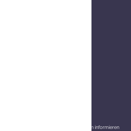
wenn nicht anders angegeben.
rkung und mögliche unerwünschte Wirkungen informieren