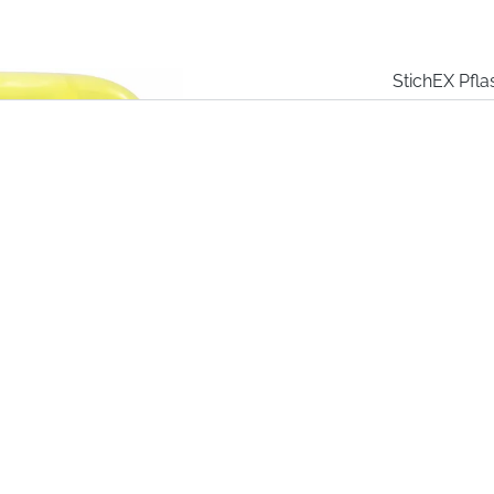
StichEX Pfla
den Schmerz
Hummel- od
10,95 
Inhalt:
5 Stüc
Preise inkl.
(Kann sich je
Momentan 