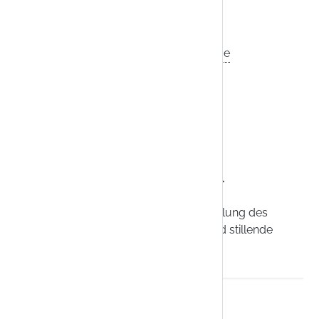
mmer:
RA4491785
ertrieb:
Frank & Co GmbH Apothekenservice
h einem Bienen-, Hummel- oder Wespenstich.
gezogen. So kann eine schnellere Abschwellung des
ungen und ist für Kinder, Schwangere und stillende
 vollständig entfernt werden.