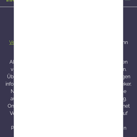
Alle Preise inkl. gesetzl. Mehrwertsteuer zzgl.
Versandkosten
und ggf. Nachnahmegebühren, wenn
nicht anders angegeben.
Alle bei Onlineapo angebotenen Arzneimittel werden
von Österreich versendet und sind dort zugelassen.
Über Wirkung und mögliche unerwünschte Wirkungen
informieren Gebrauchsinformation, Arzt oder Apotheker.
Nahrungsergänzungsmittel sind kein Ersatz für eine
ausgewogene und abwechslungsreiche Ernährung.
Onlineapo.at ist eine in Österreich zugelassene Internet
Versandapotheke mit Hauptsitz in Österreich. Die auf
onlineapo.at zur Verfügung gestellten
Produktinformationen richten sich ausschließlich an
Kunden aus Österreich.