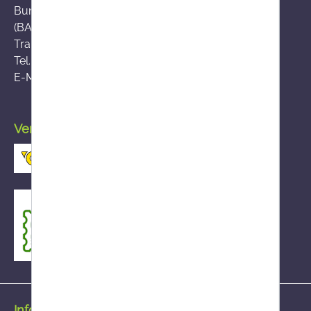
Bundesamt für Sicherheit im Gesundheitswesen
(BASG), AGES-Medizinmarktaufsicht (AGES MEA)
Traisengasse 5, A-1200 Wien
Tel.:
+43 (0)50 555-36111
E-Mail:
fernabsatz@ages.at
Versand durch die österreichische Post
Informationen