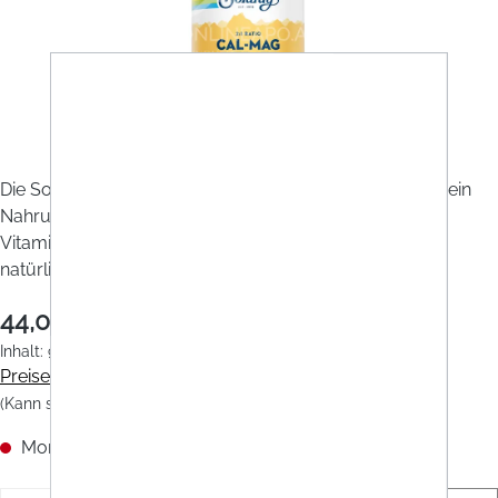
Abbildung/Farbe ähnlich
Die Solaray Cal-Mag Citrat + D3 & K2 Kautabletten sind ein
Nahrungsergänzungsmittel mit Calcium, Magnesium,
Vitamin D3 und Vitamin K2 - mit Süßungsmitteln und
natürlichem Orangen-Geschmack.
44,05 €
Inhalt:
90 Stück
(0,49 € / 1 Stück)
Preise inkl. MwSt. zzgl. Versandkosten
(Kann sich je nach Land ändern)
Momentan nicht verfügbar