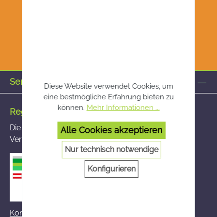
Service-Hotline
Diese Website verwendet Cookies, um
eine bestmögliche Erfahrung bieten zu
können.
Mehr Informationen ...
Registrierte Versandapotheke
Die von Ihnen aufgerufene Versandapotheke ist im
Alle Cookies akzeptieren
Versandapothekenregister des BASG registriert
Nur technisch notwendige
Konfigurieren
Kontakt zum BASG