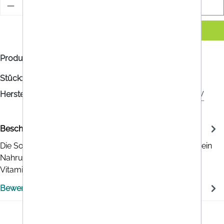
Benachrichtigen Sie mich
Produktnummer:
RA5573568
Stück:
90
Hersteller/Vertrieb:
SUPPLEMENTA CORPORATION B.V
Beschreibung
Die Solaray Cal-Mag Citrat + D3 & K2 Kautabletten sind ein
Nahrungsergänzungsmittel mit Calcium, Magnesium,
Vitamin D3 u…
Mehr
Bewertungen