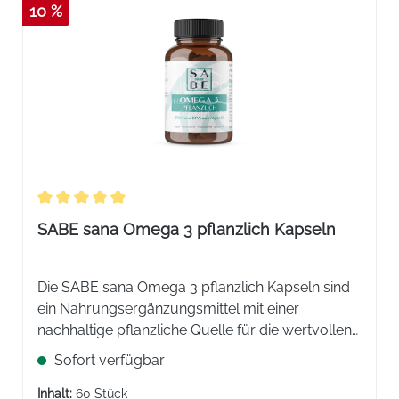
10 %
Durchschnittliche Bewertung von 5 von 5 Sternen
SABE sana Omega 3 pflanzlich Kapseln
Die SABE sana Omega 3 pflanzlich Kapseln sind
ein Nahrungsergänzungsmittel mit einer
nachhaltige pflanzliche Quelle für die wertvollen
Fettsäuren EPA und DHA. Die Fettsäuren
Sofort verfügbar
unterstützen die normale Funktion von Herz,
Gehirn und der Sehkraft.
Inhalt:
60 Stück