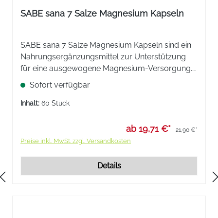
SABE sana 7 Salze Magnesium Kapseln
SABE sana 7 Salze Magnesium Kapseln sind ein
Nahrungsergänzungsmittel zur Unterstützung
für eine ausgewogene Magnesium-Versorgung.
Der essenzielle Mineralstoff sorgt für eine
Sofort verfügbar
normale Funktion des menschlichen
Nervensystems und der Muskulatur.
Inhalt:
60 Stück
ab 19,71 €*
21,90 €*
Preise inkl. MwSt. zzgl. Versandkosten
Details