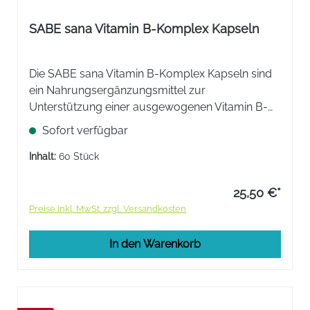
SABE sana Vitamin B-Komplex Kapseln
Die SABE sana Vitamin B-Komplex Kapseln sind
ein Nahrungsergänzungsmittel zur
Unterstützung einer ausgewogenen Vitamin B-
Versorgung. Unsere Vitamin B-Kombination
Sofort verfügbar
unterstützt Ihren Stoffwechsel, dient als
Katalysator und fördert den Energiehaushalt.
Inhalt:
60 Stück
25,50 €*
Preise inkl. MwSt. zzgl. Versandkosten
In den Warenkorb