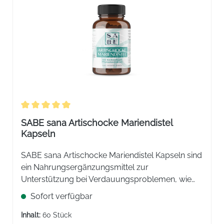
Durchschnittliche Bewertung von 5 von 5 Sternen
SABE sana Artischocke Mariendistel
Kapseln
SABE sana Artischocke Mariendistel Kapseln sind
ein Nahrungsergänzungsmittel zur
Unterstützung bei Verdauungsproblemen, wie
Völlegefühl und Blähungen. Fördert die
Sofort verfügbar
Verdauungsleistung durch Anregung des
Gallenflusses und unterstütz die
Inhalt:
60 Stück