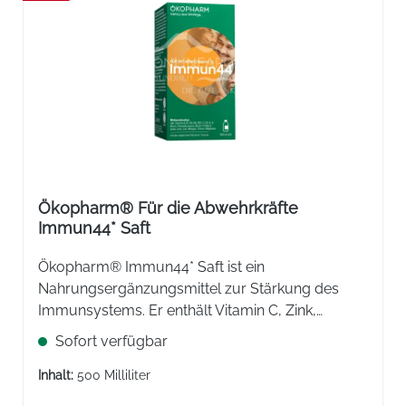
Ökopharm® Für die Abwehrkräfte
Immun44* Saft
Ökopharm® Immun44* Saft ist ein
Nahrungsergänzungsmittel zur Stärkung des
Immunsystems. Er enthält Vitamin C, Zink,
Vitamin A, Vitamin B6, Folsäure, Selen und Cistus
Sofort verfügbar
Incanus Extrakt. Ist gut verträglich und
wohlschmeckend im Geschmack.
Inhalt:
500 Milliliter