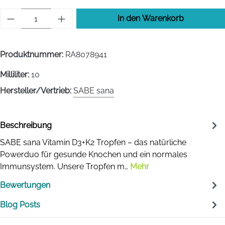
Produkt Anzahl: Gib den gewünschten Wert 
In den Warenkorb
Produktnummer:
RA8078941
Milliliter:
10
Hersteller/Vertrieb:
SABE sana
Beschreibung
SABE sana Vitamin D3+K2 Tropfen – das natürliche
Powerduo für gesunde Knochen und ein normales
Immunsystem. Unsere Tropfen m…
Mehr
Bewertungen
Blog Posts