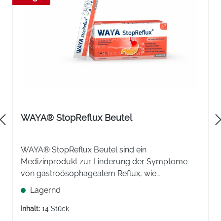
WAYA® StopReflux Beutel
WAYA® StopReflux Beutel sind ein
Medizinprodukt zur Linderung der Symptome
von gastroösophagealem Reflux, wie
Sodbrennen, Sodbrennen während der
Lagernd
Schwangerschaft, Magensäurereflux,
Refluxösophagitis, Schwierigkeiten und
Inhalt:
14 Stück
Schmerzen beim Schlucken.