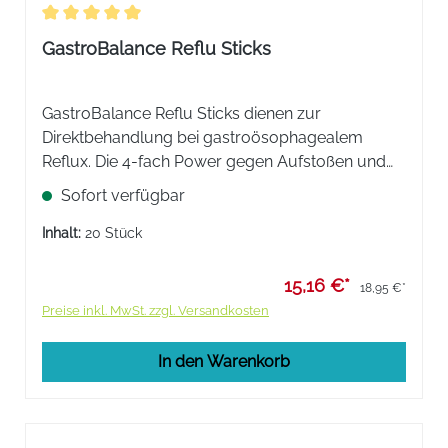
Durchschnittliche Bewertung von 5 von 5 Sternen
GastroBalance Reflu Sticks
GastroBalance Reflu Sticks dienen zur
Direktbehandlung bei gastroösophagealem
Reflux. Die 4-fach Power gegen Aufstoßen und
Sodbrennen mit Bio-Barriere, Neutralisation,
Sofort verfügbar
Schutz und Regeneration.
Inhalt:
20 Stück
15,16 €*
18,95 €*
Preise inkl. MwSt. zzgl. Versandkosten
In den Warenkorb