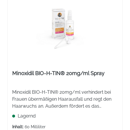
Minoxidil BIO-H-TIN® 20mg/ml Spray
Minoxidil BIO-H-TIN® 20mg/ml verhindert bei
Frauen übermäßigen Haarausfall und regt den
Haarwuchs an. Außerdem fördert es das
Nachwachsen neuer Haare an bereits gelichteten
Lagernd
oder kahlen Stellen der Kopfhaut und verstärkt
noch vorhandenes Flaumhaar.
Inhalt:
60 Milliliter