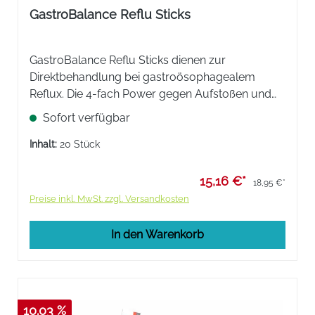
Durchschnittliche Bewertung von 5 von 5 Sternen
GastroBalance Reflu Sticks
GastroBalance Reflu Sticks dienen zur
Direktbehandlung bei gastroösophagealem
Reflux. Die 4-fach Power gegen Aufstoßen und
Sodbrennen mit Bio-Barriere, Neutralisation,
Sofort verfügbar
Schutz und Regeneration.
Inhalt:
20 Stück
15,16 €*
18,95 €*
Preise inkl. MwSt. zzgl. Versandkosten
In den Warenkorb
10.03 %