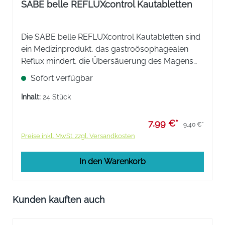
SABE belle REFLUXcontrol Kautabletten
Die SABE belle REFLUXcontrol Kautabletten sind
ein Medizinprodukt, das gastroösophagealen
Reflux mindert, die Übersäuerung des Magens
lindert und die Magenschleimhaut schützt.
Sofort verfügbar
Inhalt:
24 Stück
7,99 €*
9,40 €*
Preise inkl. MwSt. zzgl. Versandkosten
In den Warenkorb
Produktgalerie überspringen
Kunden kauften auch