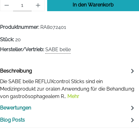
Produkt Anzahl: Gib den gewünschten Wert 
In den Warenkorb
Produktnummer:
RA8072401
Stück:
20
Hersteller/Vertrieb:
SABE belle
Beschreibung
Die SABE belle REFLUXcontrol Sticks sind ein
Medizinprodukt zur oralen Anwendung für die Behandlung
von gastroösophagealem R…
Mehr
Bewertungen
Blog Posts