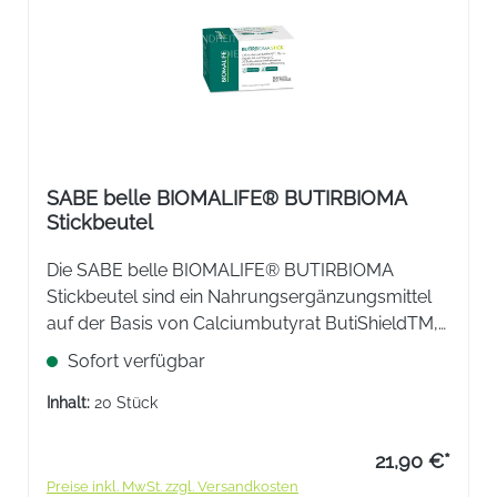
SABE belle BIOMALIFE® BUTIRBIOMA
Stickbeutel
Die SABE belle BIOMALIFE® BUTIRBIOMA
Stickbeutel sind ein Nahrungsergänzungsmittel
auf der Basis von Calciumbutyrat ButiShieldTM,
Glycin, Vitamin D3 und Vitamin C. Stickbeutel zur
Sofort verfügbar
Direkteinnahme mit modifizierter
Aktivstofffreisetzung.
Inhalt:
20 Stück
21,90 €*
Preise inkl. MwSt. zzgl. Versandkosten