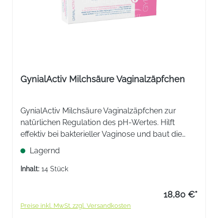
GynialActiv Milchsäure Vaginalzäpfchen
GynialActiv Milchsäure Vaginalzäpfchen zur
natürlichen Regulation des pH-Wertes. Hilft
effektiv bei bakterieller Vaginose und baut die
Vaginalflora schonend wieder auf. Jetzt online
Lagernd
bestellen für spürbares Wohlbefinden und
Schutz.
Inhalt:
14 Stück
18,80 €*
Preise inkl. MwSt. zzgl. Versandkosten