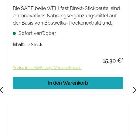
Die SABE belle WELLfast Direkt-Stickbeutel sind
ein innovatives ​Nahrungsergänzungsmittel auf
der Basis von Boswellia-Trockenextrakt und
Palmitoylethanolamid (PEA). Mit Vitamin B6 und
Sofort verfügbar
Minze-Geschmack - zur schnellen Einnahme
ohne Wasser.
Inhalt:
12 Stück
15,30 €*
Preise inkl. MwSt. zzgl. Versandkosten
In den Warenkorb