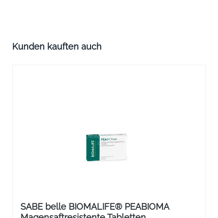
Produktgalerie überspringen
Kunden kauften auch
SABE belle BIOMALIFE® PEABIOMA
Magensaftresistente Tabletten