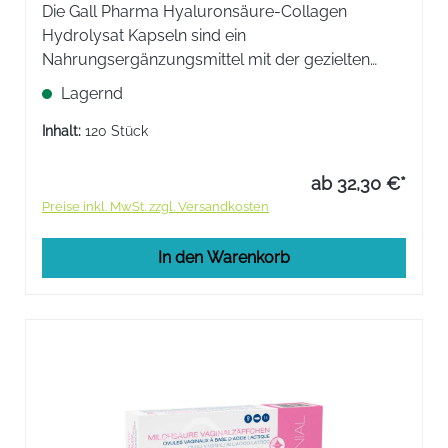
Die Gall Pharma Hyaluronsäure-Collagen
Hydrolysat Kapseln sind ein
Nahrungsergänzungsmittel mit der gezielten
Kombination aus Kollagen Hydrolysat und
Lagernd
Hyaluronsäure. Kollagen ist ein wichtiger
Baustein für die Haut, Knochen und Gelenke.
Inhalt:
120 Stück
ab 32,30 €*
Preise inkl. MwSt. zzgl. Versandkosten
In den Warenkorb