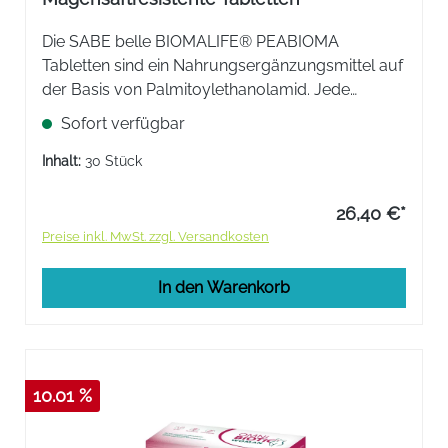
Die SABE belle BIOMALIFE® PEABIOMA
Tabletten sind ein ​Nahrungsergänzungsmittel auf
der Basis von Palmitoylethanolamid. Jede
Tablette enthält 200 mg mikronisiertes
Sofort verfügbar
Palmitoylethanolamid mit modifizierter
Aktivstofffreisetzung.
Inhalt:
30 Stück
26,40 €*
Preise inkl. MwSt. zzgl. Versandkosten
In den Warenkorb
10.01 %