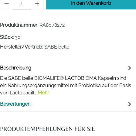
Produkt Anzahl: Gib den gewünschten Wert 
In den Warenkorb
Produktnummer:
RA8078272
Stück:
30
Hersteller/Vertrieb:
SABE belle
Beschreibung
Die SABE belle BIOMALIFE® LACTOBIOMA Kapseln sind
ein ​Nahrungsergänzungsmittel mit Probiotika auf der Basis
von Lactobacill…
Mehr
Bewertungen
PRODUKTEMPFEHLUNGEN FÜR SIE