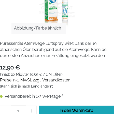
Abbildung/Farbe ähnlich
Puressentiel Atemwege Luftspray wirkt Dank der 19
ätherischen Ölen beruhigend auf die Atemwege. Kann bei
den ersten Anzeichen einer Erkältung eingesetzt werden.
12,90 €
Inhalt:
20 Milliliter
(0,65 € / 1 Milliliter)
Preise inkl. MwSt. zzgl. Versandkosten
(Kann sich je nach Land ändern)
Versandbereit in 1-3 Werktage ⁴
Produkt Anzahl: Gib den gewünschten Wert 
In den Warenkorb