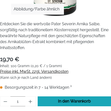
Abbildung/Farbe ähnlich
Entdecken Sie die wertvolle Pater Severin Arnika Salbe,
sorgfältig nach traditionellem Klosterrezept hergestellt. Eine
bewährte Naturpflege mit den geschätzten Eigenschaften
des Arnikablüten-Extrakt kombiniert mit pflegenden
Inhaltsstoffen.
19,70 €
Inhalt:
100 Gramm
(0,20 € / 1 Gramm)
Preise inkl. MwSt. zzgl. Versandkosten
(Kann sich je nach Land ändern)
Besorgungszeit in 7 - 14 Werktagen ³
Produkt Anzahl: Gib den gewünschten Wert 
In den Warenkorb