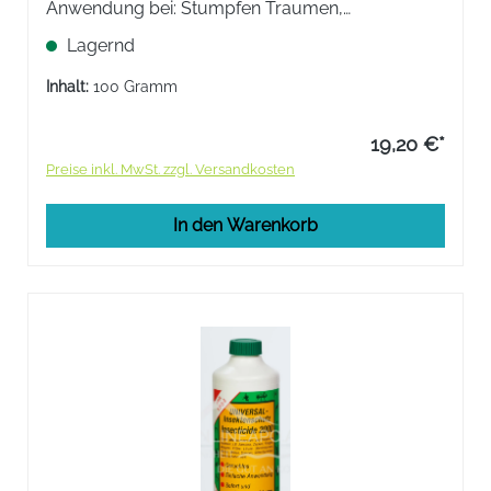
Anwendung bei: Stumpfen Traumen,
Verstauchungen, Quetschungen, Prellungen und
Lagernd
Verrenkungen sowie bei schmerzhaften Muskel-
und Gelenkbeschwerden.
Inhalt:
100 Gramm
19,20 €*
Preise inkl. MwSt. zzgl. Versandkosten
In den Warenkorb