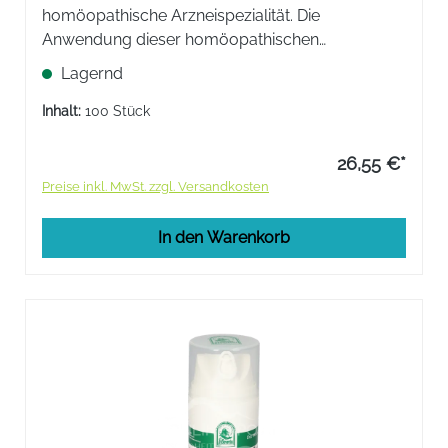
homöopathische Arzneispezialität. Die
Anwendung dieser homöopathischen
Arzneispezialität in den genannten
Lagernd
Anwendungsgebieten beruht ausschließlich auf
homöopathischer Erfahrung.
Inhalt:
100 Stück
26,55 €*
Preise inkl. MwSt. zzgl. Versandkosten
In den Warenkorb