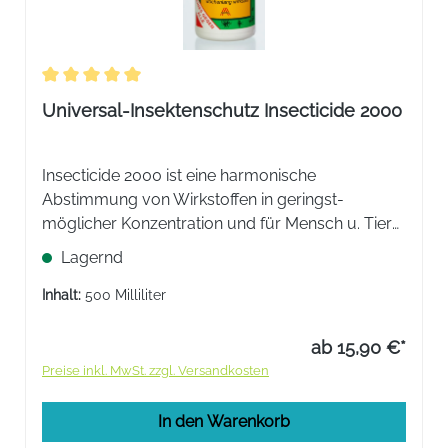
Durchschnittliche Bewertung von 5 von 5 Sternen
Universal-Insektenschutz Insecticide 2000
Insecticide 2000 ist eine harmonische
Abstimmung von Wirkstoffen in geringst-
möglicher Konzentration und für Mensch u. Tier
(Warmblüter) als unbedenklich eingestuft.
Lagernd
Flüssiges Fraß- und Kontaktinsektizid auf
Pyrethrum- und Pyrethroidbasis.
Inhalt:
500 Milliliter
ab 15,90 €*
Preise inkl. MwSt. zzgl. Versandkosten
In den Warenkorb