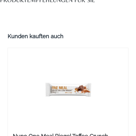
Produktgalerie überspringen
Kunden kauften auch