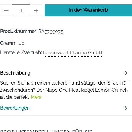
Produkt Anzahl: Gib den gewünschten Wert 
In den Warenkorb
Produktnummer:
RA5739075
Gramm:
60
Hersteller/Vertrieb:
Lebenswert Pharma GmbH
Beschreibung
Suchen Sie nach einem leckeren und sättigenden Snack für
zwischendurch? Der Nupo One Meal Riegel Lemon Crunch
ist die perfek…
Mehr
Bewertungen
PRODUKTEMPFEHLUNGEN FÜR SIE