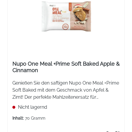
Nupo One Meal +Prime Soft Baked Apple &
Cinnamon
Genießen Sie den saftigen Nupo One Meal +Prime
Soft Baked mit dem Geschmack von Apfel &
Zimt! Der perfekte Mahlzeitenersatz für
unterwegs. Vollgepackt mit Proteinen und
Nicht lagernd
Ballaststoffen, um Sie satt und zufrieden zu
halten.
Inhalt:
70 Gramm