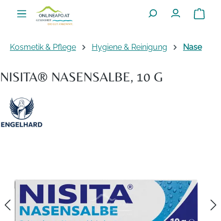
Zum Hauptinhalt springen
Warenko
Kosmetik & Pflege
Hygiene & Reinigung
Nase
NISITA® NASENSALBE, 10 G
Bildergalerie überspringen