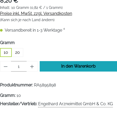
8,20 €
Inhalt:
10 Gramm
(0,82 € / 1 Gramm)
Preise inkl. MwSt. zzgl. Versandkosten
(Kann sich je nach Land ändern)
Versandbereit in 1-3 Werktage ⁴
auswählen
Gramm
10
20
Produkt Anzahl: Gib den gewünschten Wert 
In den Warenkorb
Produktnummer:
RA5895898
Gramm:
10
Hersteller/Vertrieb:
Engelhard Arzneimittel GmbH & Co. KG