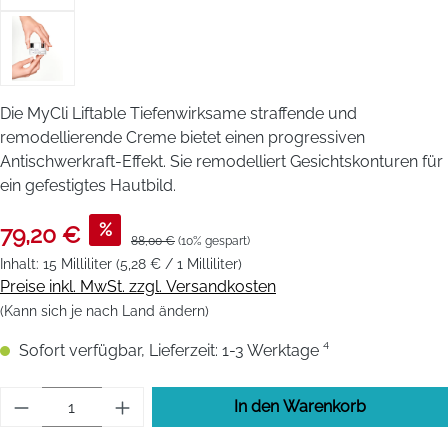
Die MyCli Liftable Tiefenwirksame straffende und
remodellierende Creme bietet einen progressiven
Antischwerkraft-Effekt. Sie remodelliert Gesichtskonturen für
ein gefestigtes Hautbild.
%
79,20 €
88,00 €
(10% gespart)
Inhalt:
15 Milliliter
(5,28 € / 1 Milliliter)
Preise inkl. MwSt. zzgl. Versandkosten
(Kann sich je nach Land ändern)
Sofort verfügbar, Lieferzeit: 1-3 Werktage ⁴
Produkt Anzahl: Gib den gewünschten Wert 
In den Warenkorb